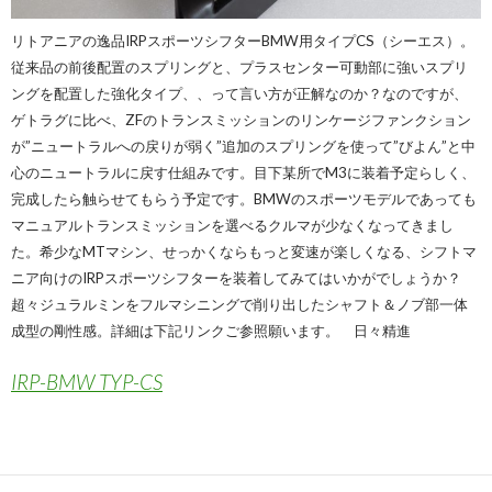
リトアニアの逸品IRPスポーツシフターBMW用タイプCS（シーエス）。
従来品の前後配置のスプリングと、プラスセンター可動部に強いスプリ
ングを配置した強化タイプ、、って言い方が正解なのか？なのですが、
ゲトラグに比べ、ZFのトランスミッションのリンケージファンクション
が”ニュートラルへの戻りが弱く”追加のスプリングを使って”びよん”と中
心のニュートラルに戻す仕組みです。目下某所でM3に装着予定らしく、
完成したら触らせてもらう予定です。BMWのスポーツモデルであっても
マニュアルトランスミッションを選べるクルマが少なくなってきまし
た。希少なMTマシン、せっかくならもっと変速が楽しくなる、シフトマ
ニア向けのIRPスポーツシフターを装着してみてはいかがでしょうか？
超々ジュラルミンをフルマシニングで削り出したシャフト＆ノブ部一体
成型の剛性感。詳細は下記リンクご参照願います。 日々精進
IRP-BMW TYP-CS