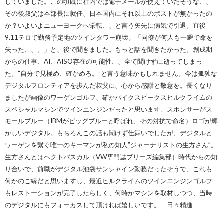
していました。この頃既に社内では電子メールが使えていたそうな、、
その後叔父は本部長に就任、日本国内にそれ以上のポストが無かったの
か？いよいよニューヨークへ栄転、、と言う矢先に病気で引退。直後
9.11テロで勤務予定地のツインタワー崩壊。「同僚が何人も一瞬で命を
失った、、。」と、後で聞きました。もっと話を聞きたかった。創成期
からの仕事、AI、AISO存在の可能性、、全て聞けずに逝ってしまっ
た。”自分で見極め、確かめろ。”と言う意味かもしれません。今は孤独な
デジタルフロンティアを歩んだ叔父に、心から感謝と敬意を。長くなり
ましたが画像のワーゲンゴルフ、確かパイクスピークスヒルクライムの
スペシャルマシンでツインエンジンだったと思います。スポンサーがス
モールブルー（IBMがビッグブルーと呼ばれ、その対抗で命名）ロゴが輝
かしいデジタル。もちろんこの話も聞けず仕舞いでしたが、デジタルと
ワーゲンを繋ぐ唯一のキーマンが私の知人”ジャーナリストの生方さん”。
生方さんとはヘクトパスカル（VW専門誌ブリーズ編集部）時代からの知
り合いで、前職がデジタル池袋サンシャイン勤務だったそうで、これも
何かのご縁だと思いますし、最近ヒルクライムのツインエンジンゴルフ
もレストーションが完了したらしく、何時かマシンを取材しつつ、当時
のデジタルにもフォーカスして頂ければ嬉しいです。 日々精進