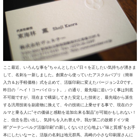
ここ最近、いろんな事を”ちゃんとしたい”日々を正したい気持ちが湧きま
して、名刺を一新しました。創業から使っていたアスクルパプリ（簡単
入力＆お手軽価格）式を止めて、活版印刷に変えたバージョン2.0です。
昨日の「ヘイ！コーパイロット。」の通り、最先端に追いつく事は到底
不可能ですが、現在まで構築してきた安定した技術と、最先端から派生
する汎用技術を副産物に換えて、今の技術に上乗せする事で、現在のク
ルマと乗る人に”その価値と感動を追加出来る製品”が可能かもしれない！
と、信念を思い出し、気持ちを入れ替え中。我が第二の故郷ドイツ発
祥”グーテンベルグ活版印刷”の新しくないけど心地よい”味と質感”をお手
本にしたいなーと。活版の名刺は地元群馬、高崎の小さな印刷屋さんに