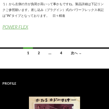
う）から左側の方が負荷が高いって事かもですね。製品詳細は下記リン
クご参照願います。差し込み（プラグイン）式のパワーフレックス表記
は”IN”タイプとなっております。 日々精進
POWER FLEX
1
2
…
4
次へ →
投
稿
ナ
PROFILE
ビ
ゲ
ー