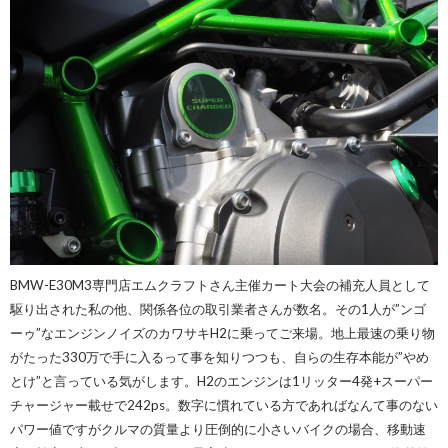
BMW-E30M3専門店エムクラフトさん主催カート大会の補充人員として
駆り出された私の他、関係各位の取引業者さんが数名。その1人が”ンゴ
ーゥ
”なエンジンノイズのカワサキH2に乗ってご来場。地上最速の乗り物
がたった330万で手に入るって事を知りつつも、自らの生存本能が”やめ
とけ”と言っている気がします。H2のエンジンは1リッター4発+スーパー
チャージャー載せで242ps。数字に慣れている方であればなんて事のない
パワー値ですがクルマの質量より圧倒的に小さいバイクの場合、移動速