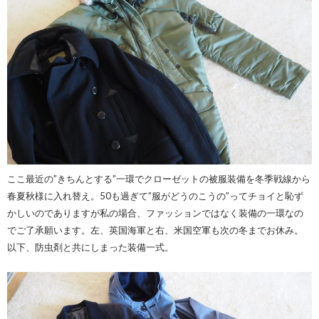
ここ最近の”きちんとする”一環でクローゼットの被服装備を冬季戦線から
春夏秋様に入れ替え。50も過ぎて”服がどうのこうの”ってチョイと恥ず
かしいのでありますが私の場合、ファッションではなく装備の一環なの
でご了承願います。左、英国海軍と右、米国空軍も次の冬までお休み。
以下、防虫剤と共にしまった装備一式。