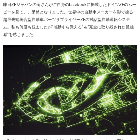
昨日ZFジャパンの岡さんがご自身のfacebookに掲載したドイツZFのムー
ビーを見て、、呆然となりました。世界中の自動車メーカーを影で操る
超最先端統合型自動車パーツサプライヤーZFの対話型自動運転システ
ム。私も何度も観ましたが”感動すら覚える”＆”完全に取り残された孤独
感”を感じました。