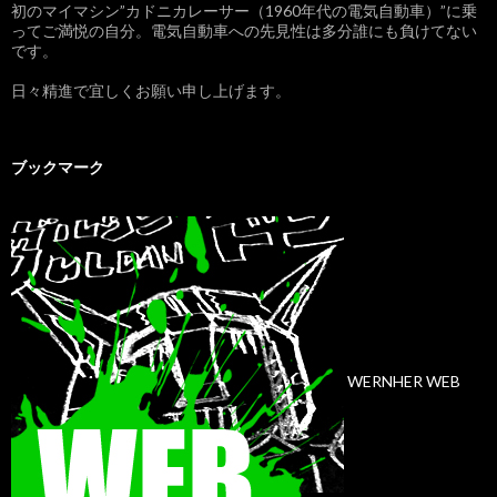
初のマイマシン”カドニカレーサー（1960年代の電気自動車）”に乗
ってご満悦の自分。電気自動車への先見性は多分誰にも負けてない
です。
日々精進で宜しくお願い申し上げます。
ブックマーク
WERNHER WEB