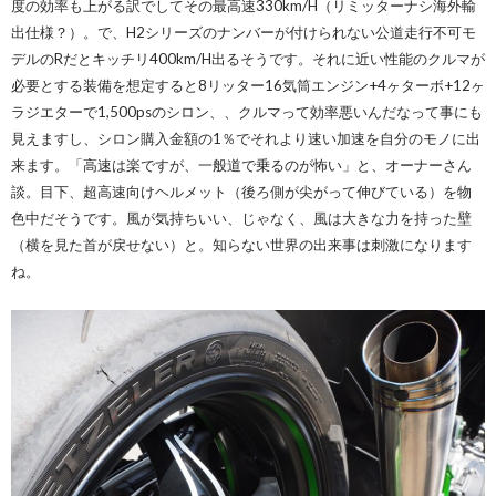
度の効率も上がる訳でしてその最高速330km/H（リミッターナシ海外輸
出仕様？）。で、H2シリーズのナンバーが付けられない公道走行不可モ
デルのRだとキッチリ400km/H出るそうです。それに近い性能のクルマが
必要とする装備を想定すると8リッター16気筒エンジン+4ヶターボ+12ヶ
ラジエターで1,500psのシロン、、クルマって効率悪いんだなって事にも
見えますし、シロン購入金額の1％でそれより速い加速を自分のモノに出
来ます。「高速は楽ですが、一般道で乗るのが怖い」と、オーナーさん
談。目下、超高速向けヘルメット（後ろ側が尖がって伸びている）を物
色中だそうです。風が気持ちいい、じゃなく、風は大きな力を持った壁
（横を見た首が戻せない）と。知らない世界の出来事は刺激になります
ね。