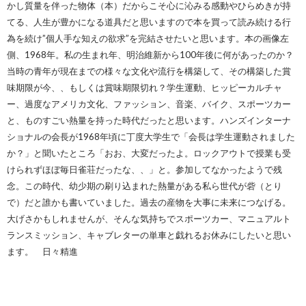
かし質量を伴った物体（本）だからこそ心に沁みる感動やひらめきが持
てる、人生が豊かになる道具だと思いますので本を買って読み続ける行
為を続け”個人手な知えの欲求”を完結させたいと思います。本の画像左
側、1968年。私の生まれ年、明治維新から100年後に何があったのか？
当時の青年が現在までの様々な文化や流行を構築して、その構築した賞
味期限が今、、もしくは賞味期限切れ？学生運動、ヒッピーカルチャ
ー、過度なアメリカ文化、ファッション、音楽、バイク、スポーツカー
と、ものすごい熱量を持った時代だったと思います。ハンズインターナ
ショナルの会長が1968年頃に丁度大学生で「会長は学生運動されました
か？」と聞いたところ「おお、大変だったよ。ロックアウトで授業も受
けられずほぼ毎日雀荘だったな、、」と。参加してなかったようで残
念。この時代、幼少期の刷り込まれた熱量がある私ら世代が砦（とり
で）だと誰かも書いていました。過去の産物を大事に未来につなげる。
大げさかもしれませんが、そんな気持ちでスポーツカー、マニュアルト
ランスミッション、キャブレターの単車と戯れるお休みにしたいと思い
ます。 日々精進