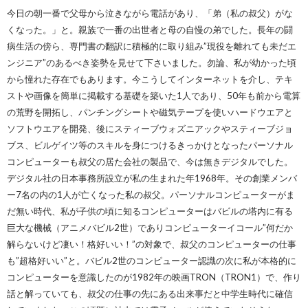
今日の朝一番で父母から泣きながら電話があり、「弟（私の叔父）がな
くなった。」と。親族で一番の出世者と母の自慢の弟でした。長年の闘
病生活の傍ら、専門書の翻訳に積極的に取り組み”現役を離れても未だエ
ンジニア”のあるべき姿勢を見せて下さいました。勿論、私が幼かった頃
から憧れた存在でもあります。今こうしてインターネットを介し、テキ
ストや画像を簡単に掲載する基礎を築いた1人であり、50年も前から電算
の荒野を開拓し、パンチングシートや磁気テープを使いハードウエアと
ソフトウエアを開発、後にスティーブウォズニアックやスティーブジョ
ブス、ビルゲイツ等のスキルを身につけるきっかけとなったパーソナル
コンピューターも叔父の居た会社の製品で、今は無きデジタルでした。
デジタル社の日本事務所設立が私の生まれた年1968年。その創業メンバ
ー7名の内の1人が亡くなった私の叔父。パーソナルコンピューターがま
だ無い時代、私が子供の頃に知るコンピューターはバビルの塔内に有る
巨大な機械（アニメバビル2世）でありコンピューターイコール”何だか
解らないけど凄い！格好いい！”の対象で、叔父のコンピューターの仕事
も”超格好いい”と。バビル2世のコンピューター認識の次に私が本格的に
コンピューターを意識したのが1982年の映画TRON（TRON1）で、作り
話と解っていても、叔父の仕事の先にある出来事だと中学生時代に確信