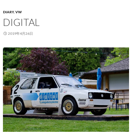
DIARY
,
VW
DIGITAL
2019年4月26日