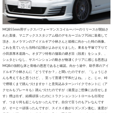
MQB55mm用ザックスパフォーマンスコイルーバーのリリースが開始さ
れた直後、マニアックススタジアム様のデモカーゴルフ7Gtiに装着して
頂き、カメラマンのアイドルギア小林さんと箱根に向かった時の画像。
これを見ていたら当時の記憶がよみがえりました。東名を平塚で下りて
小田原厚木道路へ。オダアツ特有の舗装の継ぎ目（段差）をシュタ、、
シュタといなし、サスペンションの動きが物凄くクリアに感じる恩恵は
MQBの強靭な床と骨格の恩恵であると確認。向かう途中、助手席のアイ
ドルギア小林さんに「どうですか？」と聞いたのですが、「しょうじさ
んも考えてると思うけど、、至って普通で平和だよね。」と。じゃ、峠
で煙噴くまで踏んづけますか！と意気込みターンパイクでホントに（ア
クセルもブレーキも）踏んづけたのですが（速度はご想像にお任せしま
す）煙は出ず、結構頑張ったのにトラクションコントロールも出現せ
ず、つまり何も起こらなかったんです。自分で言うのもアレなんです
が、そーとー頑張ったんですが、スイスイ曲がりズンズン進む。速度が