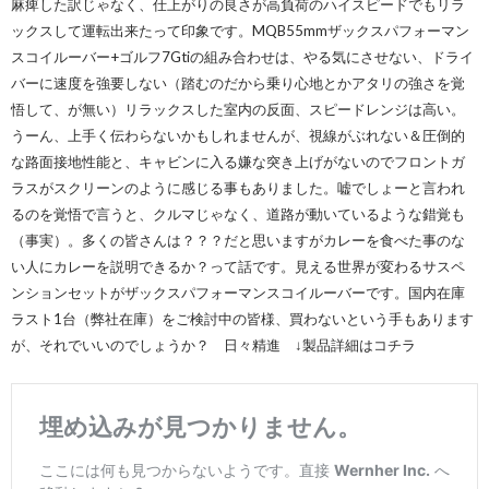
麻痺した訳じゃなく、仕上がりの良さが高負荷のハイスピードでもリラ
ックスして運転出来たって印象です。MQB55mmザックスパフォーマン
スコイルーバー+ゴルフ7Gtiの組み合わせは、やる気にさせない、ドライ
バーに速度を強要しない（踏むのだから乗り心地とかアタリの強さを覚
悟して、が無い）リラックスした室内の反面、スピードレンジは高い。
うーん、上手く伝わらないかもしれませんが、視線がぶれない＆圧倒的
な路面接地性能と、キャビンに入る嫌な突き上げがないのでフロントガ
ラスがスクリーンのように感じる事もありました。嘘でしょーと言われ
るのを覚悟で言うと、クルマじゃなく、道路が動いているような錯覚も
（事実）。多くの皆さんは？？？だと思いますがカレーを食べた事のな
い人にカレーを説明できるか？って話です。見える世界が変わるサスペ
ンションセットがザックスパフォーマンスコイルーバーです。国内在庫
ラスト1台（弊社在庫）をご検討中の皆様、買わないという手もあります
が、それでいいのでしょうか？ 日々精進 ↓製品詳細はコチラ