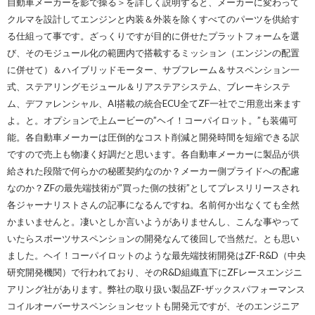
自動車メーカーを影で操る＞を詳しく説明すると、メーカーに変わって
クルマを設計してエンジンと内装＆外装を除くすべてのパーツを供給す
る仕組って事です。ざっくりですが目的に併せたプラットフォームを選
び、そのモジュール化の範囲内で搭載するミッション（エンジンの配置
に併せて）＆ハイブリッドモーター、サブフレーム＆サスペンション一
式、ステアリングモジュール＆リアステアシステム、ブレーキシステ
ム、デファレンシャル、AI搭載の統合ECU全てZF一社でご用意出来ます
よ。と。オプションで上ムービーの”ヘイ！コーパイロット。”も装備可
能。各自動車メーカーは圧倒的なコスト削減と開発時間を短縮できる訳
ですので売上も物凄く好調だと思います。各自動車メーカーに製品が供
給された段階で何らかの秘匿契約なのか？メーカー側プライドへの配慮
なのか？ZFの最先端技術が”買った側の技術”としてプレスリリースされ
各ジャーナリストさんの記事になるんですね。名前何か出なくても全然
かまいませんと。凄いとしか言いようがありませんし、こんな事やって
いたらスポーツサスペンションの開発なんて後回しで当然だ。とも思い
ました。ヘイ！コーパイロットのような最先端技術開発はZF-R&D（中央
研究開発機関）で行われており、そのR&D組織直下にZFレースエンジニ
アリング社があります。弊社の取り扱い製品ZF-ザックスパフォーマンス
コイルオーバーサスペンションセットも開発元ですが、そのエンジニア