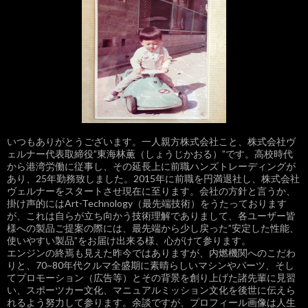
シ
ョ
ン
いつもありがとうございます。一人親方株式会社こと、株式会社ヴ
ェルナー代表取締役”東海林薫（しょうじかおる）”です。高校時代
から港湾労働に従事し、その延長上に前職ハンズトレーディングが
あり、25年勤務致しました。2015年に前職を円満退社し、株式会社
ヴェルナーをスタートさせ現在に至ります。会社の方針と言うか、
掛け声的にはArt-Technology（最先端技術）をうたっております
が、これは自らが立ち向かう技術理解でありまして、各ユーザー皆
様への製品ご提案の際には、最先端から少し戻った”安定した性能、
使いやすい製品”をお届け出来る様、心がけて参ります。
エンジンの終焉も見えた昨今ではありますが、内燃機関へのこだわ
りと、70~80年代クルマ全盛期に素晴らしいマシンやパーツ、そし
てプロモーション（広告等）とその背景を創り上げた諸先輩に見習
い、スポーツカー文化、マニュアルミッション文化を後世に伝えら
れるよう努力して参ります。余談ですが、プロフィール画像は人生