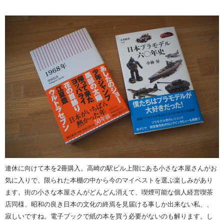
連休に向けて本を2冊購入。高崎の駅ビル上階にある小さな本屋さんがお
気に入りで、限られた本棚の中から今のマイベストを選ぶ楽しみがあり
ます。街の小さな本屋さんがどんどん消えて、喫煙可能な個人経営喫茶
店同様、昭和の良き日本の文化の終焉を見届ける事しか出来ない私、、
寂しいですね。電子ブックで紙の本を買う必要がないのも解ります。し