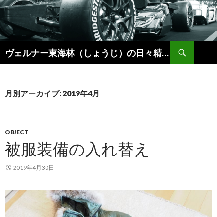
検
ヴェルナー東海林（しょうじ）の日々精進。
索
コ
ン
テ
ン
月別アーカイブ: 2019年4月
ツ
へ
ス
キ
OBJECT
ッ
被服装備の入れ替え
プ
2019年4月30日