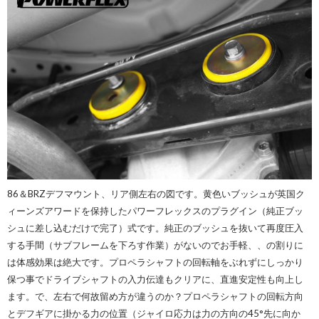
86＆BRZデフマウント、リア側左右の図です。黄色いブッシュが英国ク
ィーンズアワードを保持したパワーフレックスのプラグイン（純正ブッ
シュに差し込むだけで完了）式です。純正のブッシュを抜いて再度圧入
する手間（サブフレームを下ろす作業）がないのでお手軽、、の割りに
は体感効果は絶大です。プロペラシャフトの回転軸をぶれずにしっかり
保つ事でドライブシャフトの入力伝達もクリアに、直進安定性も向上し
ます。で、左右で何故留め方が違うのか？プロペラシャフトの回転方向
とデフギアに掛かる力の位置（ジャイロ応力は力の方向の45°先に向か