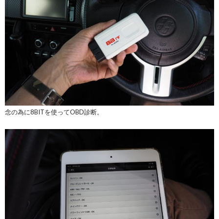
念の為に8BITを使ってOBD診断。