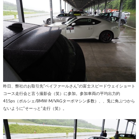
昨日、弊社のお取引先”ベイファールさん”の富士スピードウェイショート
コース走行会と言う撮影会（笑）に参加。参加車両の平均出力約
415ps（ポルシェ/BMW-M/VAGターボマシン多数）、、兎に角ぶつから
ないように”そーっと”走行（笑）。