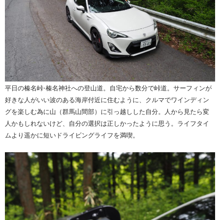
平日の榛名峠-榛名神社への登山道。自宅から数分で峠道。サーフィンが
好きな人がいい波のある海岸付近に住むように、クルマでワインディン
グを楽しむ為に山（群馬山間部）に引っ越しした自分。人から見たら変
人かもしれないけど、自分の選択は正しかったように思う。ライフタイ
ムより遥かに短いドライビングライフを満喫。