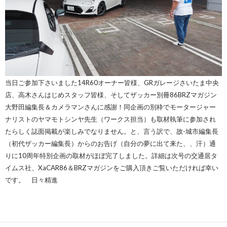
当日ご参加下さいました14R60オーナー皆様、GRガレージさいたま中央
店、高木さんはじめスタッフ皆様、そしてザッカー別冊86BRZマガジン
大野田編集長＆カメラマンさんに感謝！同企画の別枠でモータージャー
ナリストのヤマモトシンヤ先生（ワークス担当）も取材執筆に参加され
たらしく誌面掲載が楽しみでなりません。と、言う訳で、故-城市編集長
（初代ザッカー編集長）からのお告げ（自分の夢に出て来た、、汗）通
りに10周年特別企画の取材がほぼ完了しました。詳細は次号の交通居タ
イムス社、XaCAR86＆BRZマガジンをご購入頂きご覧いただければ幸い
です。 日々精進