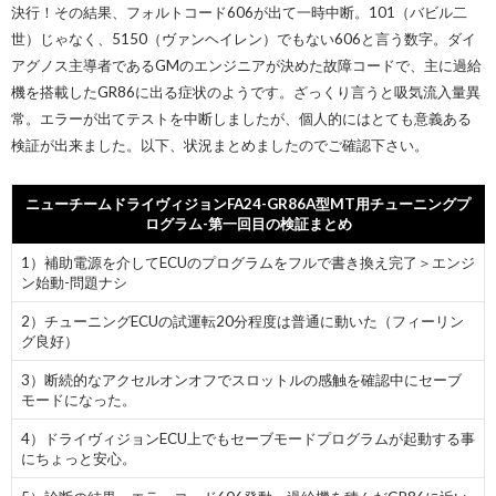
決行！その結果、フォルトコード606が出て一時中断。101（バビル二
世）じゃなく、5150（ヴァンヘイレン）でもない606と言う数字。ダイ
アグノス主導者であるGMのエンジニアが決めた故障コードで、主に過給
機を搭載したGR86に出る症状のようです。ざっくり言うと吸気流入量異
常。エラーが出てテストを中断しましたが、個人的にはとても意義ある
検証が出来ました。以下、状況まとめましたのでご確認下さい。
ニューチームドライヴィジョンFA24-GR86A型MT用チューニングプ
ログラム-第一回目の検証まとめ
1）補助電源を介してECUのプログラムをフルで書き換え完了＞エンジ
ン始動-問題ナシ
2）チューニングECUの試運転20分程度は普通に動いた（フィーリン
グ良好）
3）断続的なアクセルオンオフでスロットルの感触を確認中にセーブ
モードになった。
4）ドライヴィジョンECU上でもセーブモードプログラムが起動する事
にちょっと安心。