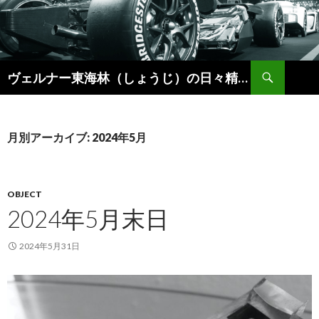
検
ヴェルナー東海林（しょうじ）の日々精進。
索
コ
ン
テ
ン
月別アーカイブ: 2024年5月
ツ
へ
ス
キ
OBJECT
ッ
2024年5月末日
プ
2024年5月31日