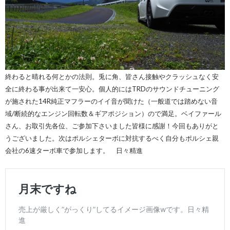
終わると晴れる何とかの法則。兎に角、皆さん接触やクラッシュなく安
全に終わる事が出来て一安心。個人的にはTRDのサウンドチューニング
が施された14R純正マフラーのイイ音が聞けた（一般道では踏めない音
域/断続的なエンジン回転数＆ギアポジション）ので満足。ベイファール
さん、お取引先各位、ご参加下さいました皆様に感謝！今回もありがと
うございました。次はポルシェターボに対抗するべく自分もポルシェ親
会社の6速ターボ車で参加します。 日々精進