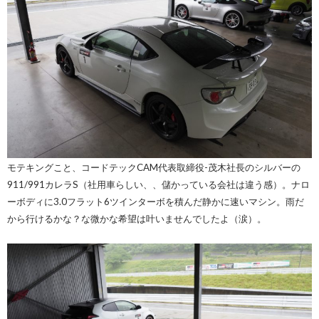
モテキングこと、コードテックCAM代表取締役-茂木社長のシルバーの
911/991カレラS（社用車らしい、、儲かっている会社は違う感）。ナロ
ーボディに3.0フラット6ツインターボを積んだ静かに速いマシン。雨だ
から行けるかな？な微かな希望は叶いませんでしたよ（涙）。