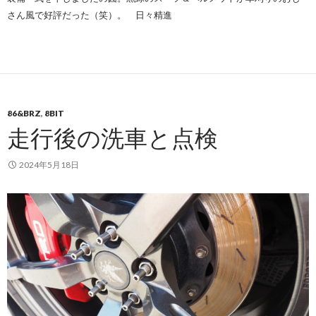
さん風で好評だった（笑）。 日々精進
86&BRZ
,
8BIT
走行後の洗車と点検
2024年5月18日