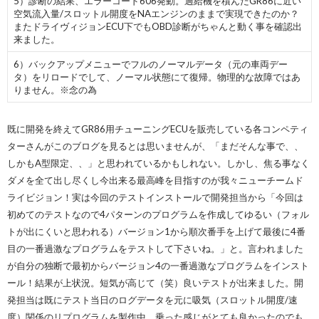
5）診断の結果、エラーコード606発動。過給機を積んだGR86に近い
空気流入量/スロットル開度をNAエンジンのままで実現できたのか？
またドライヴィジョンECU下でもOBD診断がちゃんと動く事を確認出
来ました。
6）バックアップメニューでフルのノーマルデータ（元の車両デー
タ）をリロードでして、ノーマル状態にて復帰。物理的な故障ではあ
りません。※念の為
既に開発を終えてGR86用チューニングECUを販売している各コンペティ
ターさんがこのブログを見るとは思いませんが、「まだそんな事で、、
しかもA型限定、、」と思われているかもしれない。しかし、焦る事なく
ダメを全て出し尽くし今出来る最高峰を目指すのが我々ニューチームド
ライビジョン！実は今回のテストインストールで開発担当から「今回は
初めてのテストなので4パターンのプログラムを作成してゆるい（フォル
トが出にくいと思われる）バージョン1から順次番手を上げて最後に4番
目の一番過激なプログラムをテストして下さいね。」と。言われました
が自分の独断で最初からバージョン4の一番過激なプログラムをインスト
ール！結果が上状況。短気が高じて（笑）良いテストが出来ました。開
発担当は既にテスト当日のログデータを元に吸気（スロットル開度/速
度）関係のリプログラムを製作中。乗った感じがとても良かったのでも