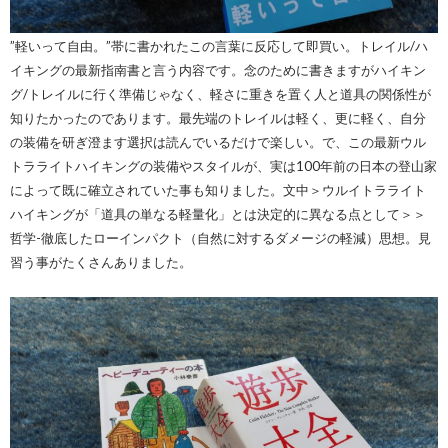
”軽いって自由。”帯に書かれたこの言葉に反応して即買い。トレイル/ハ
イキングの最新指南書と言う内容です。念のために書きますがハイキン
グ/トレイルに行く準備じゃなく、軽さに重きを置く人と道具の関係性が
知りたかったのであります。最先端のトレイルは軽く、更に軽く、自分
の装備を研ぎ澄ます選択は読んでいるだけで楽しい。で、この最新ウル
トラライトハイキングの装備やスタイルが、実は100年前の日本の登山家
によって既に確立されていた事も知りました。文中＞ウルイトラライト
ハイキングが「道具の単なる軽量化」とは決定的に異なる点として＞＞
哲学-徹底したローインパクト（自然に対するダメージの軽減）思想。見
習う事がたくさんありました。