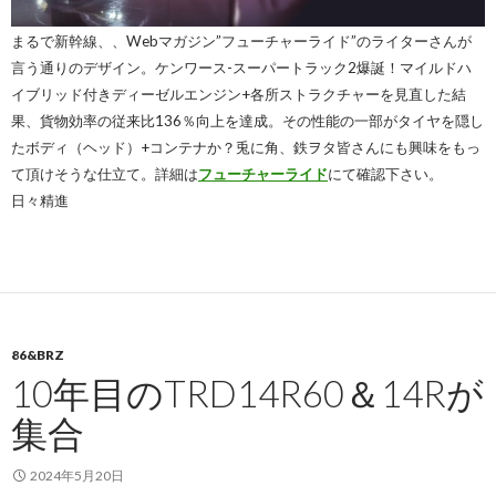
まるで新幹線、、Webマガジン”フューチャーライド”のライターさんが
言う通りのデザイン。ケンワース-スーパートラック2爆誕！マイルドハ
イブリッド付きディーゼルエンジン+各所ストラクチャーを見直した結
果、貨物効率の従来比136％向上を達成。その性能の一部がタイヤを隠し
たボディ（ヘッド）+コンテナか？兎に角、鉄ヲタ皆さんにも興味をもっ
て頂けそうな仕立て。詳細は
フューチャーライド
にて確認下さい。
日々精進
86&BRZ
10年目のTRD14R60＆14Rが
集合
2024年5月20日