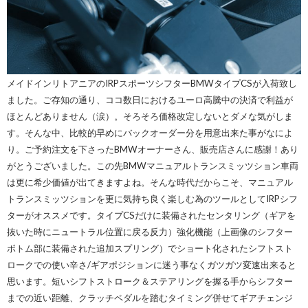
メイドインリトアニアのIRPスポーツシフターBMWタイプCSが入荷致し
ました。ご存知の通り、ココ数日におけるユーロ高騰中の決済で利益が
ほとんどありません（涙）。そろそろ価格改定しないとダメな気がしま
す。そんな中、比較的早めにバックオーダー分を用意出来た事がなによ
り。ご予約注文を下さったBMWオーナーさん、販売店さんに感謝！あり
がとうございました。この先BMWマニュアルトランスミッツション車両
は更に希少価値が出てきますよね。そんな時代だからこそ、マニュアル
トランスミッツションを更に気持ち良く楽しむ為のツールとしてIRPシフ
ターがオススメです。タイプCSだけに装備されたセンタリング（ギアを
抜いた時にニュートラル位置に戻る反力）強化機能（上画像のシフター
ボトム部に装備された追加スプリング）でショート化されたシフトスト
ロークでの使い辛さ/ギアポジションに迷う事なくガツガツ変速出来ると
思います。短いシフトストローク＆ステアリングを握る手からシフター
までの近い距離、クラッチペダルを踏むタイミング併せてギアチェンジ