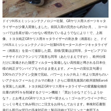
ドイツHJSエミッションテクノロジー社製、GRヤリス用スポーツキャタ
ライザーが少量入荷致しました。前回入荷の完売から約3か月、、ヨーロ
ッパでは生産が追いつかない程売れているようでなにより！で、上画
像、トヨタ純正GRヤリス用キャタライザーの剥き身（画面右）と、ドイ
ツHJSエミッションテクノロジー社製HJSモータースポーツキャタライザ
ー（画面左）を並べて撮影した図。容積/質量ほぼ同等。タービンアプロ
ーチサイドのフランジリブ造形も同等（あたりまえですが）、欧州仕様
だけに装備された隔壁フィルターを装備しない高性能と噂される日本仕
様の純正ダウンパイプもそのまま使えます。メーカーの宣伝文句通り
100％のプラグイン交換で完結。パワーとトルク向上！何より気持ちのい
いアクセルフィールとクルマの動き！さらに環境先進国の欧州規制Euro6
を実装した結果、トヨタ純正GRヤリス用キャタライザーの窒素酸化物排
出量の約95％を削減するクリーン機能！「買おうかな？どうしようか
な？」とお考えのGRヤリスユーザー皆さんっ！ゴールデンウイーク中に
じっくり考えて休み明けにご注文をお待ちしております。車検対応書類
発行も即日or翌日の迅速対応中！製品詳細は下記リンクご参照下さ