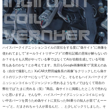
ハイスパークイグニッションコイルの宣伝をする度に”偽サイト”に画像を
使われてまして”オールライトリザーブド”の弊社記載の意味が解らないの
か？そもそも人間がやっている事ではなくてAIが自動生成している可能
性もあるのかな？とか考えてます。先日もGoogle画像検索で”見覚えのあ
る（自分で撮影した）XaCAR大野田編集長の画像”をクリックしたら偽サ
イトのリンクバナーになって”えーーーっ”と。そもそもハイスパークイグ
ニッションコイルってジャンジャン売れるようなモノではなくて現在の
弊社では”たまに売れる（笑）”商品。偽サイトに掲載したところで売れな
いと思いますよ。そんな中、ハイスパークイグニッションコイルじゃな
い中古パーツを買うため偽サイトに支払った86乗りの知人が居て”えーー
ーっ”と。だまされちゃう人が居るんだ、、と少しビックリしました。そ