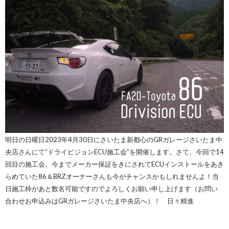
明日の日曜日2023年4月30日にさいたま新都心のGRガレージさいたま中
央店さんにて”ドライビジョンECU施工会”を開催します。さて、今回で14
回目の施工会。今までメーカー保証をきにされてECUインストールをあき
らめていた86＆BRZオーナーさんも今がチャンスかもしれませんよ！当
日施工枠があと数名可能ですのでよろしくお願い申し上げます（お問い
合わせお申込みはGRガレージさいたま中央店へ）！ 日々精進