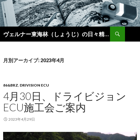
検
ヴェルナー東海林（しょうじ）の日々精進。
索
コ
ン
テ
ン
月別アーカイブ: 2023年4月
ツ
へ
ス
キ
86&BRZ
,
DRIVISION ECU
ッ
4月30日、ドライビジョン
プ
ECU施工会ご案内
2023年4月29日