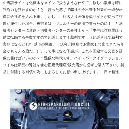
の当該サイトは化粧水をメインで扱うような仕立て。欲しい欲求は時に
判断力を狂わすのか？と、言った感じで弊社の今出来る対策の一環が画
像に会社名を入れる事。しかし、、社名入り画像を偽サイトが使って詐
欺が発生した場合、被害者は「ヴェルナーの信用で買ったのに！」と消
費者センターに連絡＞消費者センターの弁護士から「本件は詐欺罪ほう
助に抵触する事案ですので起訴します！裁判です！（起訴されて裁判で
実刑になると10年以下の懲役、、10年刑務所でお勤めして出てきたら年
金がもらえる歳だ。）」って事になる予感が。これを回避する文言を画
像に書けばいいのか？？難儀な時代です。ハイスパークイグニッション
コイルは新品の弊社を含む正規代理店/販売店から必ずご購入下さい。製
品に付随する補償の為にもよろしくお願い申し上げます。 日々精進