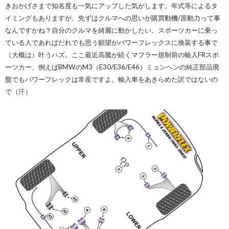
きおかげさまで知名度も一気にアップした気がします。年式等によるタ
イミングもありますが、先ずはクルマへの思いが購買動機/原動力って事
なんですかね？自分のクルマを綺麗に動かしたい。スポーツカーに乗っ
ている人であればだれでも思う願望がパワーフレックスに換装する事で
（大概は）叶うハズ。ここ最近高騰が続くマフラー規制前の輸入FRスポ
ーツカー、例えばBMWのM3（E30/E36/E46）ミュンヘンの純正部品廃
盤でもパワーフレックは常産ですよ。輸入車をあきらめた訳ではないの
で（汗）