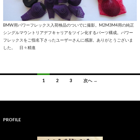
BMW用パワーフレックス入荷検品のついでに撮影。M2M3M4用の純正
シングルマウントリアデフキャリアをツイン化するパーツ構成。パワー
フレックスをご指名下さったユーザーさんに感謝。ありがとうございま
した。 日々精進
1
2
3
次へ →
投
稿
ナ
PROFILE
ビ
ゲ