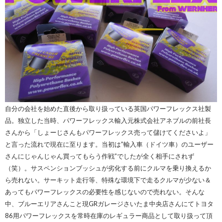
自分の会社を始めた直後から取り扱っている英国パワーフレックス社製
品。独立した当時、パワーフレックス輸入元株式会社アネブルの前社長
さんから「しょーじさんもパワーフレックス売って儲けてくださいよ」
と言った流れで現在に至ります。当初は”輸入車（ドイツ車）のユーザー
さんにじゃんじゃん買ってもらう作戦”でしたが全く相手にされず
（笑）。サスペンションブッシュが劣化する前にクルマを乗り換えるか
ら売れない。サーキット走行等、特殊な環境下で走るクルマが少ない＆
あってもパワーフレックスの必要性を感じないので売れない。そんな
中、ブルーエリアさんこと現GRガレージさいたま中央店さんにてトヨタ
86用パワーフレックスを常時在庫のレギュラー商品として取り扱って頂