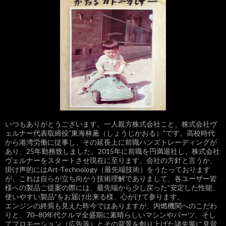
ー
シ
ョ
ン
いつもありがとうございます。一人親方株式会社こと、株式会社ヴ
ェルナー代表取締役”東海林薫（しょうじかおる）”です。高校時代
から港湾労働に従事し、その延長上に前職ハンズトレーディングが
あり、25年勤務致しました。2015年に前職を円満退社し、株式会社
ヴェルナーをスタートさせ現在に至ります。会社の方針と言うか、
掛け声的にはArt-Technology（最先端技術）をうたっております
が、これは自らが立ち向かう技術理解でありまして、各ユーザー皆
様への製品ご提案の際には、最先端から少し戻った”安定した性能、
使いやすい製品”をお届け出来る様、心がけて参ります。
エンジンの終焉も見えた昨今ではありますが、内燃機関へのこだわ
りと、70~80年代クルマ全盛期に素晴らしいマシンやパーツ、そし
てプロモーション（広告等）とその背景を創り上げた諸先輩に見習