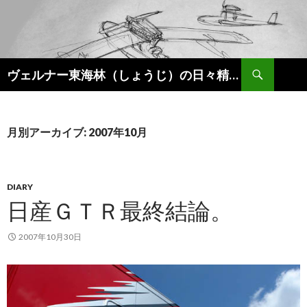
検
ヴェルナー東海林（しょうじ）の日々精進。
索
コ
ン
テ
ン
月別アーカイブ: 2007年10月
ツ
へ
ス
キ
DIARY
ッ
日産ＧＴＲ最終結論。
プ
2007年10月30日