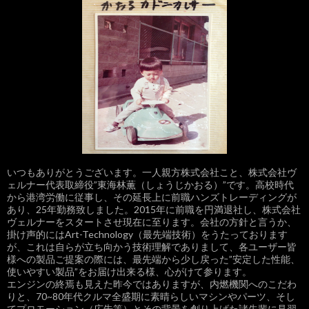
いつもありがとうございます。一人親方株式会社こと、株式会社ヴ
ェルナー代表取締役”東海林薫（しょうじかおる）”です。高校時代
から港湾労働に従事し、その延長上に前職ハンズトレーディングが
あり、25年勤務致しました。2015年に前職を円満退社し、株式会社
ヴェルナーをスタートさせ現在に至ります。会社の方針と言うか、
掛け声的にはArt-Technology（最先端技術）をうたっております
が、これは自らが立ち向かう技術理解でありまして、各ユーザー皆
様への製品ご提案の際には、最先端から少し戻った”安定した性能、
使いやすい製品”をお届け出来る様、心がけて参ります。
エンジンの終焉も見えた昨今ではありますが、内燃機関へのこだわ
りと、70~80年代クルマ全盛期に素晴らしいマシンやパーツ、そし
てプロモーション（広告等）とその背景を創り上げた諸先輩に見習