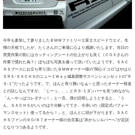
今年も参加して参りましたＢＭＷファミリーエ富士スピードウエイ。生
憎の天候でしたが、たくさんのご来場に心より感謝いたします。当日の
突貫作業の割にはカッティングシートの仕上がりも良く（ＣＯＸさんの
作業で慣れた為？）ぼちぼち写真を撮って頂いていたようです。ＳＡＣ
ＨＳブースにお立ち寄り頂いたＢＭＷオーナー様の”関心ドコロ”はやはり
ＳＲＥ-ＳＡＣＨＳのニュー１Ｗａｙ減衰調整サスペンションセットの”Ｒ
Ｓ-１”だったようです。で、ほんと有り難いなぁ～と思ったオーナー様達
との話しなんですが、「じーっ、、」とＲＳ-１ダンパーを見つめながら
「ん～やっぱコレダナっ！」と一言。僕が説明しようとすると、「う
ん、ＳＡＣＨＳがいいのは十分解っててさ、今赤いの（固定式パフォー
マンスセット）使ってるから！」と、ほんとに頭が下がります。ＳＡＣ
ＨＳファンの９０/８７オーナー様の合言葉は”赤からシルバーへ”が定説
となりつつあるようです。