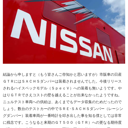
結論から申しますと（もう皆さんご存知かと思いますが）市販車の日産
ＧＴＲにはＳＡＣＨＳダンパーは装着されませんでした。今後リリース
されるハイスペックモデル（ＳｐｅｃＶ）への装着も無いようです。や
はりＧＴＲでさえコストの壁を越えることが出来なかったようですね。
ニュルテスト車両への供給は、あくまでもデータ収集のためだったので
しょう。数台のテストカーの中でＳＲＥ-ＳＡＣＨＳダンパー（レーシン
グダンパー）装着車両が一番時計を叩き出した事を知る僕としては非常
に残念です。こうなると来期のＧＴ５００（ＧＴＲ）への更なる期待度