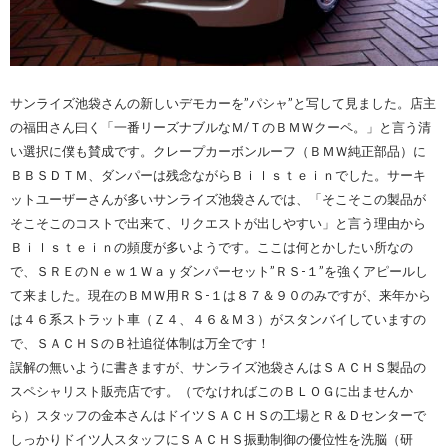
サンライズ池袋さんの新しいデモカーを”パシャ”と写して見ました。店主
の福田さん曰く「一番リーズナブルなＭ/ＴのＢＭＷクーペ。」と言う清
い選択に僕も賛成です。クレープカーボンルーフ（ＢＭＷ純正部品）に
ＢＢＳＤＴＭ、ダンパーは残念ながらＢｉｌｓｔｅｉｎでした。サーキ
ットユーザーさんが多いサンライズ池袋さんでは、「そこそこの製品が
そこそこのコストで出来て、リクエストが出しやすい」と言う理由から
Ｂｉｌｓｔｅｉｎの頻度が多いようです。ここは何とかしたい所なの
で、ＳＲＥのＮｅｗ１Ｗａｙダンパーセット”ＲＳ-１”を強くアピールし
て来ました。現在のＢＭＷ用ＲＳ-１は８７＆９０のみですが、来年から
は４６系ストラット車（Ｚ４、４６＆Ｍ３）がスタンバイしていますの
で、ＳＡＣＨＳのＢ社追従体制は万全です！
誤解の無いように書きますが、サンライズ池袋さんはＳＡＣＨＳ製品の
スペシャリスト販売店です。（でなければこのＢＬＯＧに出ませんか
ら）スタッフの金本さんはドイツＳＡＣＨＳの工場とＲ＆Ｄセンターで
しっかりドイツ人スタッフにＳＡＣＨＳ振動制御の優位性を洗脳（研