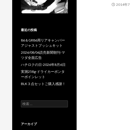
2014年
最近の投稿
86＆GR86用リアキャンバー
アジャストブッシュキット
2026/08/06読売新聞朝刊-マ
ツダ全面広告
ハチロクの日-2026年8月6日
実測258g-ドライカーボンタ
ーボインレット
BLK３点セットご購入感謝！
検
索
:
アーカイブ