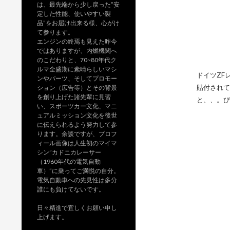
は、最先端から少し戻った”安
定した性能、使いやすい製
品”をお届け出来る様、心がけ
て参ります。
エンジンの終焉も見えた昨今
ではありますが、内燃機関へ
のこだわりと、70~80年代ク
ルマ全盛期に素晴らしいマシ
ドイツZF
ンやパーツ、そしてプロモー
貼付されて
ション（広告等）とその背景
を創り上げた諸先輩に見習
と、、。び
い、スポーツカー文化、マニ
ュアルミッション文化を後世
に伝えられるよう努力して参
ります。余談ですが、プロフ
ィール画像は人生初のマイマ
シン”カドニカレーサー
（1960年代の電気自動
車）”に乗ってご満悦の自分。
電気自動車への先見性は多分
誰にも負けてないです。
日々精進で宜しくお願い申し
上げます。