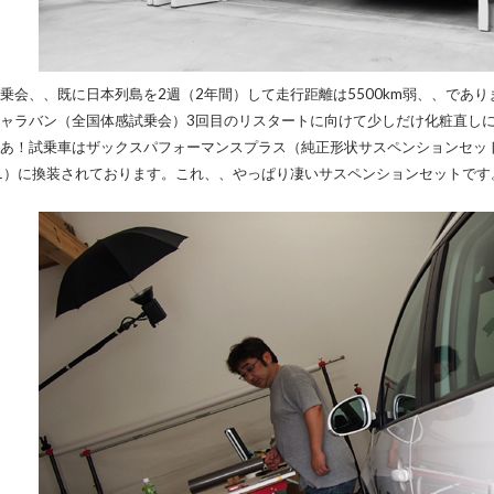
乗会、、既に日本列島を2週（2年間）して走行距離は5500km弱、、であ
ャラバン（全国体感試乗会）3回目のリスタートに向けて少しだけ化粧直し
あ！試乗車はザックスパフォーマンスプラス（純正形状サスペンションセッ
-1）に換装されております。これ、、やっぱり凄いサスペンションセットです