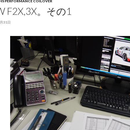
HS PERFORMANCE COILOVER
W F2X,3X。その1
7月31日