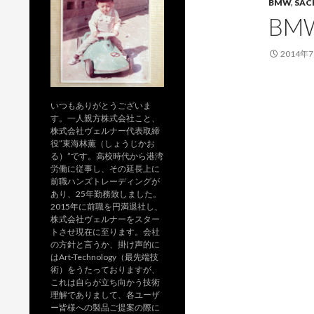
BMW
,
SAC
BM
2014年
いつもありがとうございま
す。一人親方株式会社こと、
株式会社ヴェルナー代表取締
役”東海林薫（しょうじかお
る）”です。高校時代から港湾
労働に従事し、その延長上に
前職ハンズトレーディングが
あり、25年勤務致しました。
2015年に前職を円満退社し、
株式会社ヴェルナーをスター
トさせ現在に至ります。会社
の方針と言うか、掛け声的に
はArt-Technology（最先端技
術）をうたっておりますが、
これは自らが立ち向かう技術
理解でありまして、各ユーザ
ー皆様への製品ご提案の際に