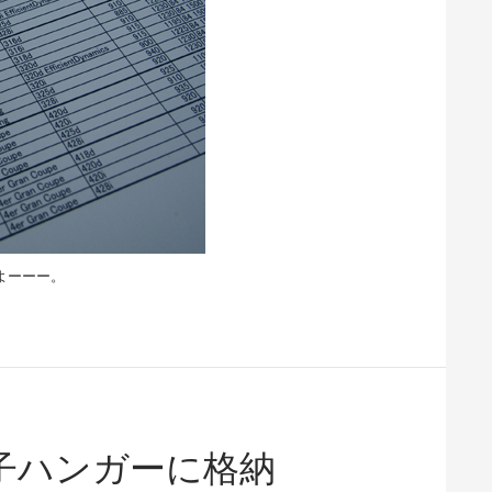
よーーー。
子ハンガーに格納