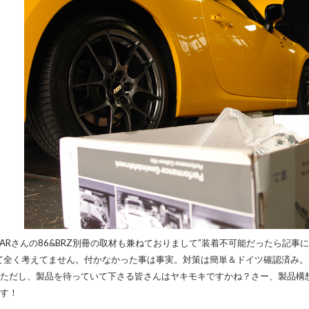
CARさんの86&BRZ別冊の取材も兼ねておりまして”装着不可能だったら記
て全く考えてません。付かなかった事は事実。対策は簡単＆ドイツ確認済み
ただし、製品を待っていて下さる皆さんはヤキモキですかね？さー、製品構
す！