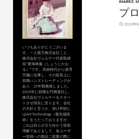
86&BRZ
,
S
プ
2013年
いつもありがとうございま
す。一人親方株式会社こと、
株式会社ヴェルナー代表取締
役”東海林薫（しょうじかお
る）”です。高校時代から港湾
労働に従事し、その延長上に
前職ハンズトレーディングが
あり、25年勤務致しました。
2015年に前職を円満退社し、
株式会社ヴェルナーをスター
トさせ現在に至ります。会社
の方針と言うか、掛け声的に
はArt-Technology（最先端技
術）をうたっておりますが、
これは自らが立ち向かう技術
理解でありまして、各ユーザ
ー皆様への製品ご提案の際に