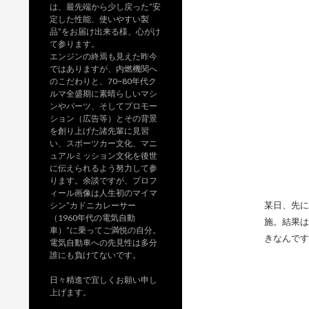
は、最先端から少し戻った”安
定した性能、使いやすい製
品”をお届け出来る様、心がけ
て参ります。
エンジンの終焉も見えた昨今
ではありますが、内燃機関へ
のこだわりと、70~80年代ク
ルマ全盛期に素晴らしいマシ
ンやパーツ、そしてプロモー
ション（広告等）とその背景
を創り上げた諸先輩に見習
い、スポーツカー文化、マニ
ュアルミッション文化を後世
に伝えられるよう努力して参
ります。余談ですが、プロフ
ィール画像は人生初のマイマ
某日、先にド
シン”カドニカレーサー
（1960年代の電気自動
施。結果は
車）”に乗ってご満悦の自分。
きなんです
電気自動車への先見性は多分
誰にも負けてないです。
日々精進で宜しくお願い申し
上げます。