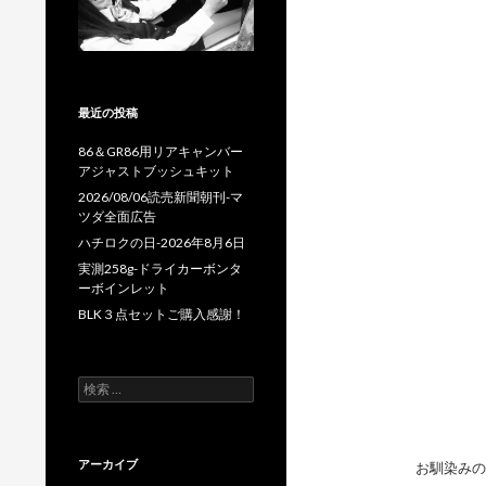
最近の投稿
86＆GR86用リアキャンバー
アジャストブッシュキット
2026/08/06読売新聞朝刊-マ
ツダ全面広告
ハチロクの日-2026年8月6日
実測258g-ドライカーボンタ
ーボインレット
BLK３点セットご購入感謝！
検
索
:
アーカイブ
お馴染みの