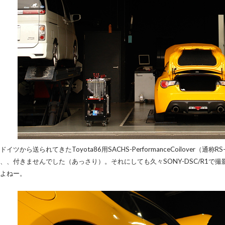
イツから送られてきたToyota86用SACHS-PerformanceCoilover
、、付きませんでした（あっさり）。それにしても久々SONY-DSC/R1で
よねー。