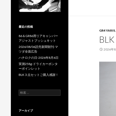
最近の投稿
GR4 YARIS
86＆GR86用リアキャンバー
BL
アジャストブッシュキット
2026/08/06読売新聞朝刊-マ
2026年
ツダ全面広告
ハチロクの日-2026年8月6日
実測258g-ドライカーボンタ
ーボインレット
BLK３点セットご購入感謝！
検
索
:
アーカイブ