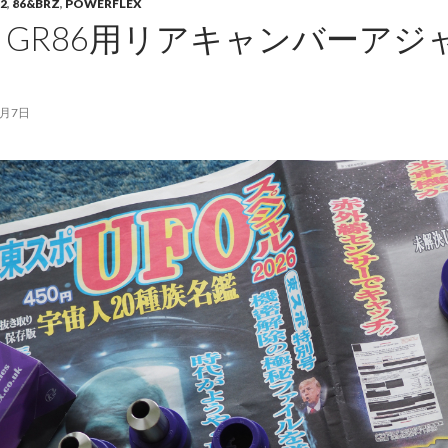
2
,
86&BRZ
,
POWERFLEX
＆GR86用リアキャンバーア
8月7日