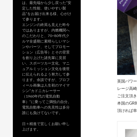
は、最先端から少し戻った”安
定した性能、使いやすい製
品”をお届け出来る様、心がけ
て参ります。
エンジンの終焉も見えた昨今
ではありますが、内燃機関へ
のこだわりと、70~80年代ク
ルマ全盛期に素晴らしいマシ
ンやパーツ、そしてプロモー
ション（広告等）とその背景
を創り上げた諸先輩に見習
い、スポーツカー文化、マニ
ュアルミッション文化を後世
に伝えられるよう努力して参
ります。余談ですが、プロフ
英国パワー
ィール画像は人生初のマイマ
レージ高崎
シン”カドニカレーサー
ご注文頂き
（1960年代の電気自動
車）”に乗ってご満悦の自分。
本国のGR
電気自動車への先見性は多分
頂ければ幸
誰にも負けてないです。
日々精進で宜しくお願い申し
上げます。