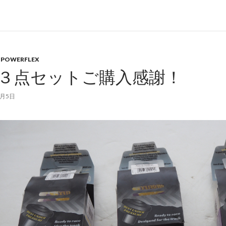
,
POWERFLEX
K３点セットご購入感謝！
8月5日