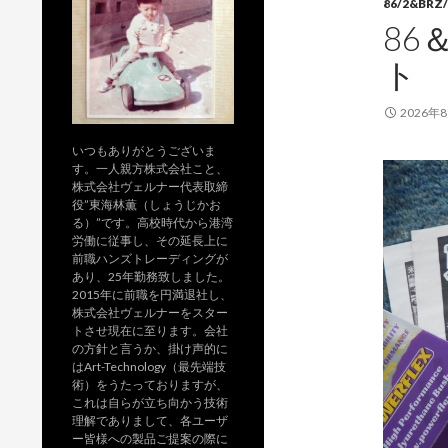
86/2&BRZ/
86
ト
2026年
いつもありがとうございま
す。一人親方株式会社こと、
株式会社ヴェルナー代表取締
役”東海林薫（しょうじかお
る）”です。高校時代から港湾
労働に従事し、その延長上に
前職ハンズトレーディングが
あり、25年勤務致しました。
2015年に前職を円満退社し、
株式会社ヴェルナーをスター
トさせ現在に至ります。会社
の方針と言うか、掛け声的に
はArt-Technology（最先端技
術）をうたっておりますが、
これは自らが立ち向かう技術
理解でありまして、各ユーザ
ー皆様への製品ご提案の際に