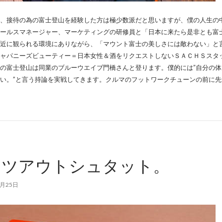
、接待の為の富士登山を経験した方は極少数派だと思いますが、僕の人生の
ールスマネージャー、マーケティングの研修員と「日本に来たら是非とも富
近に観られる環境にありながら、「マウント富士の美しさには敵わない」と
ャパニーズビューティー＝日本女性＆酒をリクエストしないＳＡＣＨＳスタ
の富士登山は同業のブルーウエイブ門橋さんと登ります。僕的には”自分の体
い。”と言う持論を実戦してきます。クルマのフットワークチューンの前に
イツアウトシュタット。
8月25日