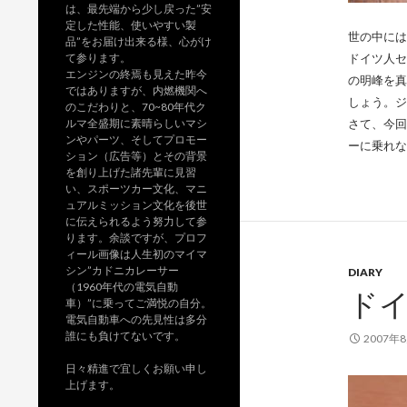
は、最先端から少し戻った”安
定した性能、使いやすい製
世の中には
品”をお届け出来る様、心がけ
て参ります。
ドイツ人セ
エンジンの終焉も見えた昨今
の明峰を真
ではありますが、内燃機関へ
しょう。ジ
のこだわりと、70~80年代ク
ルマ全盛期に素晴らしいマシ
さて、今回
ンやパーツ、そしてプロモー
ーに乗れな
ション（広告等）とその背景
を創り上げた諸先輩に見習
い、スポーツカー文化、マニ
ュアルミッション文化を後世
に伝えられるよう努力して参
ります。余談ですが、プロフ
ィール画像は人生初のマイマ
シン”カドニカレーサー
DIARY
（1960年代の電気自動
ド
車）”に乗ってご満悦の自分。
電気自動車への先見性は多分
誰にも負けてないです。
2007年
日々精進で宜しくお願い申し
上げます。