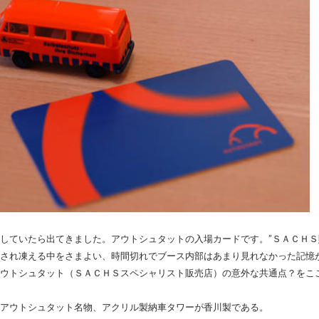
していたら出てきました。アウトシュタットの入場カードです。”ＳＡＣＨＳ
され凍える中をさまよい、時間切れでブース内部はあまり見れなかった記憶
ウトシュタット（ＳＡＣＨＳスペシャリスト販売店）の意外な共通点？をこ
アウトシュタット名物、アクリル製納車タワーが香川製である。