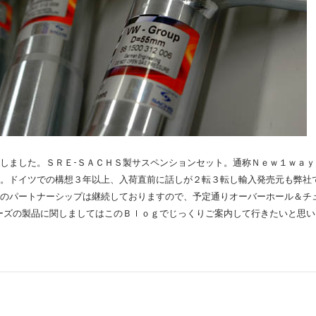
しました。ＳＲＥ-ＳＡＣＨＳ製サスペンションセット。通称Ｎｅｗ１ｗａｙ
。ドイツでの構想３年以上、入荷直前に話しが２転３転し輸入発売元も弊社
のパートナーシップは継続しておりますので、予定通りオーバーホール＆チ
ーズの製品に関しましてはこのＢｌｏｇでじっくりご案内して行きたいと思い