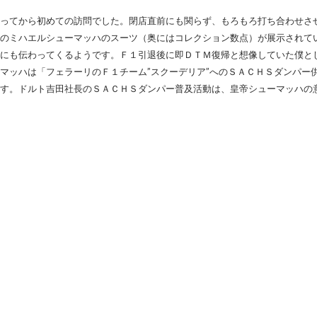
ってから初めての訪問でした。閉店直前にも関らず、もろもろ打ち合わせさ
のミハエルシューマッハのスーツ（奥にはコレクション数点）が展示されて
にも伝わってくるようです。Ｆ１引退後に即ＤＴＭ復帰と想像していた僕と
マッハは「フェラーリのＦ１チーム”スクーデリア”へのＳＡＣＨＳダンパー
す。ドルト吉田社長のＳＡＣＨＳダンパー普及活動は、皇帝シューマッハの