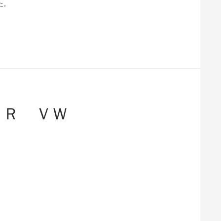
た。
ＯＲ ＶＷ