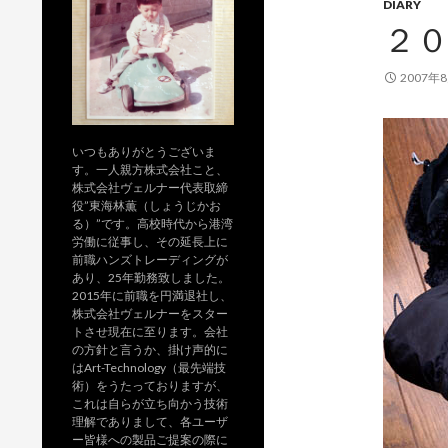
DIARY
２
2007年
いつもありがとうございま
す。一人親方株式会社こと、
株式会社ヴェルナー代表取締
役”東海林薫（しょうじかお
る）”です。高校時代から港湾
労働に従事し、その延長上に
前職ハンズトレーディングが
あり、25年勤務致しました。
2015年に前職を円満退社し、
株式会社ヴェルナーをスター
トさせ現在に至ります。会社
の方針と言うか、掛け声的に
はArt-Technology（最先端技
術）をうたっておりますが、
これは自らが立ち向かう技術
理解でありまして、各ユーザ
ー皆様への製品ご提案の際に