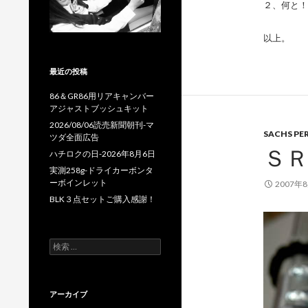
２、何と！
以上。
最近の投稿
86＆GR86用リアキャンバー
アジャストブッシュキット
2026/08/06読売新聞朝刊-マ
SACHS PE
ツダ全面広告
ＳＲ
ハチロクの日-2026年8月6日
実測258g-ドライカーボンタ
ーボインレット
2007年
BLK３点セットご購入感謝！
検
索
:
アーカイブ