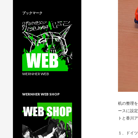
ブックマーク
WERNHER WEB
WERNHER WEB SHOP
机の整理を
ースに設定
トと香川ア
１、ドイツ