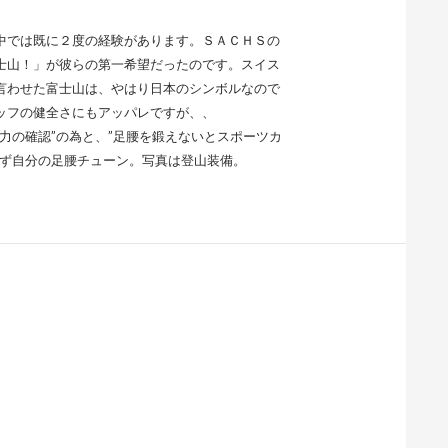
中では既に２度の経験があります。ＳＡＣＨＳの
士山！」が彼らの第一希望だったのです。スイス
言わせた富士山は、やはり日本のシンボルなので
ッフの健全さにもアッパレですが、、
力の確認”の為と、”足腰を鍛えないとスポーツカ
先ず自分の足腰チューン。写真は登山装備。