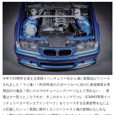
今年で10周年を迎える英国イベンチュリー社から凄い新製品がリリース
されました！マジ凄い！約30年前のスポーツカーに向けた新規開発＆専
用設計の逸品！旧いクルマのチューニングパーツなんて売れない、、普
通はそー思うところですが、今このタイミングでコレ（E36M3専用イベ
ンチュリーカーボンエアインテーク）をリリースする企業姿勢をなによ
り応援したいっ！英国に根付くエンスージャスト魂の産物かもしれな