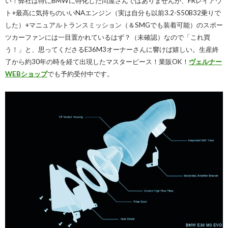
い！弊社は特にBMWに特化した問屋さんではありませんが、FRレイアウ
ト+最高に気持ちのいいNAエンジン（実は自分も以前3.2-S50B32乗りで
した）+マニュアルトランスミッション（＆SMGでも装着可能）のスポー
ツカーファンには一目置かれているはず？（未確認）なので「これ買
う！」と、思ってくださるE36M3オーナーさんに響けば嬉しい。生産終
了から約30年の時を経て出現したマスターピース！業販OK！
ヴェルナー
WEBショップ
でも予約受付中です。