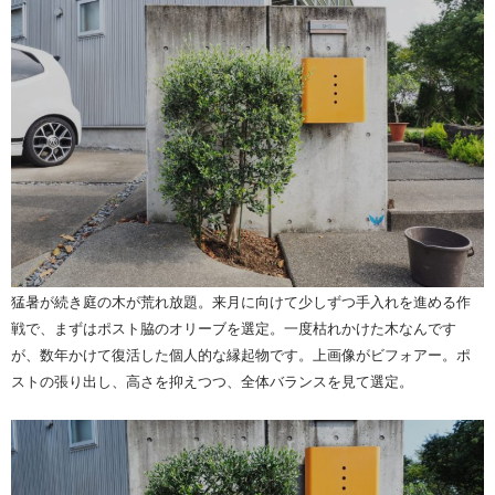
猛暑が続き庭の木が荒れ放題。来月に向けて少しずつ手入れを進める作
戦で、まずはポスト脇のオリーブを選定。一度枯れかけた木なんです
が、数年かけて復活した個人的な縁起物です。上画像がビフォアー。ポ
ストの張り出し、高さを抑えつつ、全体バランスを見て選定。