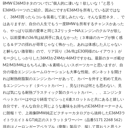
BMW E36M3ネタのついでに”個人的に凄いな！欲しいな！”と思う
E36M3パーツのご紹介。因みにですがE36M3を所有している訳ではな
く、36M3買ったらコレを装着して楽しみたいな。そんな妄想ネタ、、で
はありますが、自分の人生でもう一度BMWを所有するチャンスかあった
ら、やっぱり以前の愛車と同じ3.2リッターNAエンジンのクルマが欲し
い。以前愛車の36/8は結局手に負えなかった（３車線のカーブが狭く感
じる＆デフの揺れが尋常じゃなく怖かった。あれは体感した人じゃない
と解らない激挙動）ので、リア回り（36/8はE30同様のレイアウト）が
モー少ししっかりした36M3かZ4Mか46M3ですかね。最新のターボ載せ
M2/M3/M4はもちろん凄い＆素晴らしいスポーツカーと思いますが、自
分の場合エンジンルームロケーションも大事な性能。ボンネットを開け
れば耐熱樹脂製のエンジンカバーがあって、カバーを外すと初めて見れ
るエンジンヘッド（タペットカバー）。見なければ何とも思わない、見
れば気になる耐熱プラスティック製のタペットカバー、、、エンジンタ
ペットカバーはやはり鋳造でピシっと6連スロットルと共にあると嬉しい
自分です。そんな自分と同じような趣味をお持ちのE36M3オーナーさん
に朗報！で、上画像BMW純正ピクチャーカタログから抜粋したE36M3ラ
イトウエイト＆GT純正のストラットタワーバー（品番5171 2268 562）
現在はノーロンガーアベラブル（廃盤）製品で、探して買おうと思うと