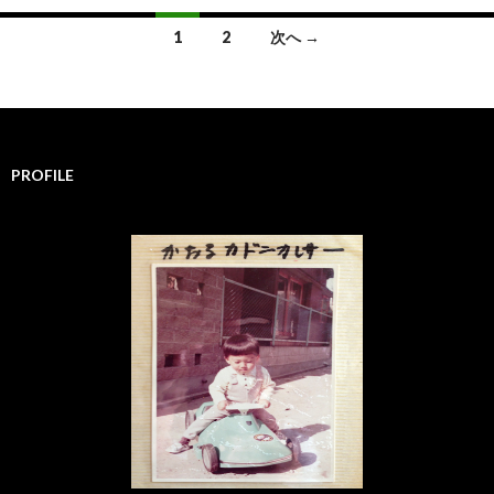
1
2
次へ →
投
稿
ナ
PROFILE
ビ
ゲ
ー
シ
ョ
ン