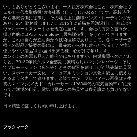
いつもありがとうございます。一人親方株式会社こと、株式会社ヴ
ェルナー代表取締役”東海林薫（しょうじかおる）”です。高校時代
から港湾労働に従事し、その延長上に前職ハンズトレーディングが
あり、25年勤務致しました。2015年に前職を円満退社し、株式会社
ヴェルナーをスタートさせ現在に至ります。会社の方針と言うか、
掛け声的にはArt-Technology（最先端技術）をうたっております
が、これは自らが立ち向かう技術理解でありまして、各ユーザー皆
様への製品ご提案の際には、最先端から少し戻った”安定した性能、
使いやすい製品”をお届け出来る様、心がけて参ります。
エンジンの終焉も見えた昨今ではありますが、内燃機関へのこだわ
りと、70~80年代クルマ全盛期に素晴らしいマシンやパーツ、そし
てプロモーション（広告等）とその背景を創り上げた諸先輩に見習
い、スポーツカー文化、マニュアルミッション文化を後世に伝えら
れるよう努力して参ります。余談ですが、プロフィール画像は人生
初のマイマシン”カドニカレーサー（1960年代の電気自動車）”に乗
ってご満悦の自分。電気自動車への先見性は多分誰にも負けてない
です。
日々精進で宜しくお願い申し上げます。
ブックマーク