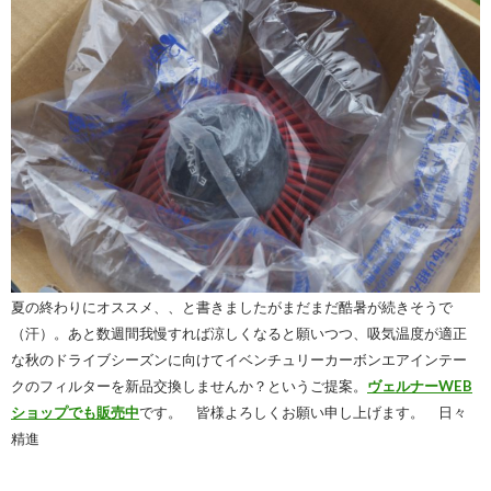
夏の終わりにオススメ、、と書きましたがまだまだ酷暑が続きそうで
（汗）。あと数週間我慢すれば涼しくなると願いつつ、吸気温度が適正
な秋のドライブシーズンに向けてイベンチュリーカーボンエアインテー
クのフィルターを新品交換しませんか？というご提案。
ヴェルナーWEB
ショップでも販売中
です。 皆様よろしくお願い申し上げます。 日々
精進