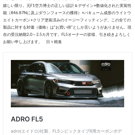
嬉しい限り。元F1空力博士の正しい設計＆デザイン+数値化された実装性
能（846.87Nに及ぶダウンフォースの獲得）+バキューム成形のライトウ
エイトカーボン+クリア塗装済みのイージーフィッティング。この全ての
製品に対する対価（価格）は”お買い得”としか言いようがありません。現
在の受注納期2.0～2.5カ月です。FL5オーナーの皆様、引き続きよろしく
お願い申し上げます。 日々精進