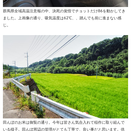
群馬県全域高温注意報の中、決死の覚悟でチョットだけ86を動かしてき
ました。上画像の通り、吸気温度は62℃、、踏んでも前に進まない感
じ。
田んぼのお米は御覧の通り。今年は皆さん気合入れて稲作に取り組んで
いる様子。田んぼ周辺の管理がとても丁寧で、良い事だと思います。供