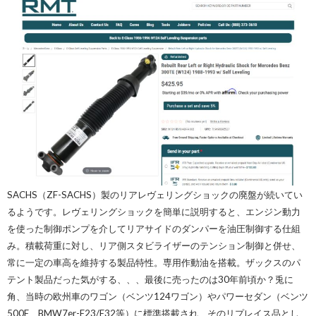
SACHS（ZF-SACHS）製のリアレヴェリングショックの廃盤が続いてい
るようです。レヴェリングショックを簡単に説明すると、エンジン動力
を使った制御ポンプを介してリアサイドのダンパーを油圧制御する仕組
み。積載荷重に対し、リア側スタビライザーのテンション制御と併せ、
常に一定の車高を維持する製品特性。専用作動油を搭載。ザックスのパ
テント製品だった気がする、、、最後に売ったのは30年前頃か？兎に
角、当時の欧州車のワゴン（ベンツ124ワゴン）やパワーセダン（ベンツ
500E、BMW7er-E23/E32等）に標準搭載され、そのリプレイス品とし