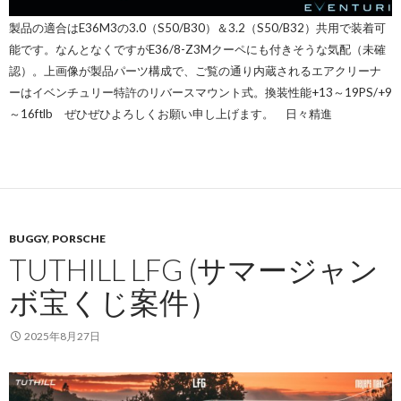
製品の適合はE36M3の3.0（S50/B30）＆3.2（S50/B32）共用で装着可
能です。なんとなくですがE36/8-Z3Mクーペにも付きそうな気配（未確
認）。上画像が製品パーツ構成で、ご覧の通り内蔵されるエアクリーナ
ーはイベンチュリー特許のリバースマウント式。換装性能+13～19PS/+9
～16ftlb ぜひぜひよろしくお願い申し上げます。 日々精進
BUGGY
,
PORSCHE
TUTHILL LFG (サマージャン
ボ宝くじ案件）
2025年8月27日