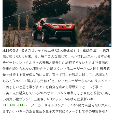
連日の暑さ+暑さのせいか？売上減+法人納税完了（口座残高減）＝脱力
感が抜けない8月末。ま、毎年こんな感じで、もう慣れた気もしますがモ
チベーション（クルマへの興味と情熱）が維持できないとクルマ趣味の
仕事が続けられない/弊社からご購入くださるユーザーさんと同じ思考感
覚を維持する事が個人的に大事。買って頂いた製品に対して、感謝はも
ちろん”いいモノ選びましたね！”と、いったユーザーさんへのリスペクト
（羨ましいと思う事が多々）も自分を進める原動力！と、いう事で
（笑）先に購入している2025サマージャンボ宝くじが当たる前提で”楽し
いお買い物プラン”！上画像、4.0フラット6を積んだ最新バギー
TUTHILL-LFG
（←メーカーサイトリンク）。1等5憶でも足らない気もし
ますが、バギーのある生活を量子力学的にイメージしてその現実を引き