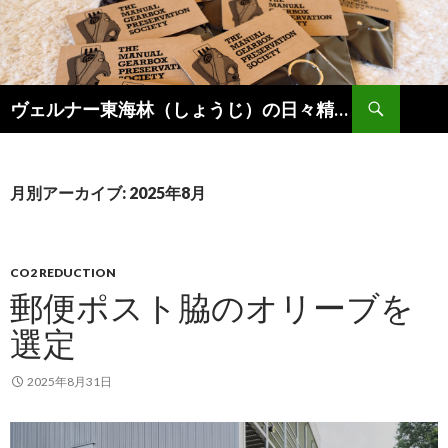
検
ヴェルナー東海林（しょうじ）の日々精進。
索
コ
ン
テ
ン
月別アーカイブ: 2025年8月
ツ
へ
ス
キ
CO2 REDUCTION
ッ
郵便ポスト脇のオリーブを
プ
選定
2025年8月31日