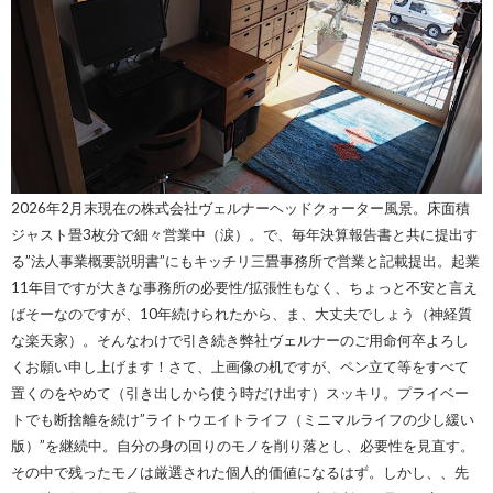
2026年2月末現在の株式会社ヴェルナーヘッドクォーター風景。床面積
ジャスト畳3枚分で細々営業中（涙）。で、毎年決算報告書と共に提出す
る”法人事業概要説明書”にもキッチリ三畳事務所で営業と記載提出。起業
11年目ですが大きな事務所の必要性/拡張性もなく、ちょっと不安と言え
ばそーなのですが、10年続けられたから、ま、大丈夫でしょう（神経質
な楽天家）。そんなわけで引き続き弊社ヴェルナーのご用命何卒よろし
くお願い申し上げます！さて、上画像の机ですが、ペン立て等をすべて
置くのをやめて（引き出しから使う時だけ出す）スッキリ。プライベー
トでも断捨離を続け”ライトウエイトライフ（ミニマルライフの少し緩い
版）”を継続中。自分の身の回りのモノを削り落とし、必要性を見直す。
その中で残ったモノは厳選された個人的価値になるはず。しかし、、先