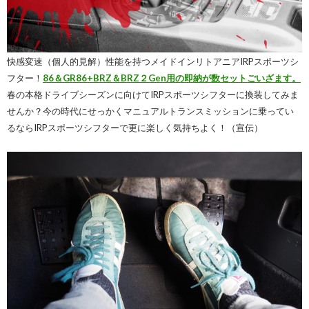
快感変速（個人的見解）性能を持つメイドインリトアニアIRPスポーツシ
フター！
86＆GR86+BRZ＆BRZ２Gen用の即納が数セットごいざます。
春の本格ドライブシーズンに向けてIRPスポーツシフターに換装してみま
せんか？今の時代にせっかくマニュアルトランスミッションに乗ってい
るならIRPスポーツシフターで更に楽しく気持ちよく！（宣伝）