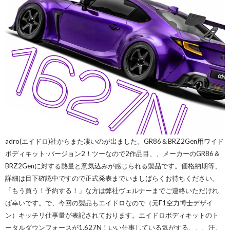
adro(エイドロ)社からまた凄いのが出ました。GR86＆BRZ2Gen用ワイド
ボディキット-バージョン2！ツーなので2作品目、、メーカーのGR86＆
BRZ2Genに対する熱量と意気込みが感じられる製品です。価格納期等、
詳細は目下確認中ですので正式発表までいましばらくお待ちください。
「もう買う！予約する！」な方は弊社ヴェルナーまでご連絡いただけれ
ば幸いです。で、今回の製品もエイドロなので（元F1空力博士デザイ
ン）キッチリ仕事量が表記されております。エイドロボディキットのト
ータルダウンフォースが1,627N！いい仕事している気がする、、、汗。