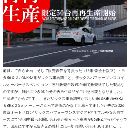
前職にて自ら企画、そして販売責任を背負った（結果-新会社設立）トヨ
タ86＆スバルBRZ用ザックス車高調こと、ザックスパフォーマンスコイ
ルオーバーサスペンション！累計販売台数90台弱で販売終了した製品な
のですが、好評につき50台分の再再生産品がご用意可能となりました。
生産終了から2年半、、まだザックス車高調整が欲しい86＆GR86+BRZ
＆BRZ２Genオーナーさんって居るのかな？と思ってましたが先の2026
東京オートサロン”ザックスパフォーマンスアジア+アネブルAPG合同ブ
ースにて”会期中最もお問い合わせが多かった車両が86BRZだった”そうで
す。因みにですが元販売元の弊社には一切お問い合わせありませんし、