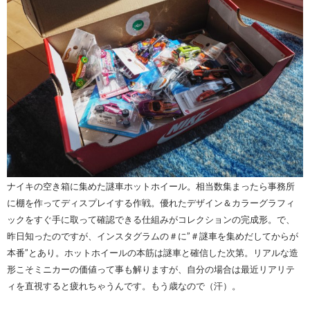
ナイキの空き箱に集めた謎車ホットホイール。相当数集まったら事務所
に棚を作ってディスプレイする作戦。優れたデザイン＆カラーグラフィ
ックをすぐ手に取って確認できる仕組みがコレクションの完成形。で、
昨日知ったのですが、インスタグラムの＃に”＃謎車を集めだしてからが
本番”とあり。ホットホイールの本筋は謎車と確信した次第。リアルな造
形こそミニカーの価値って事も解りますが、自分の場合は最近リアリテ
ィを直視すると疲れちゃうんです。もう歳なので（汗）。