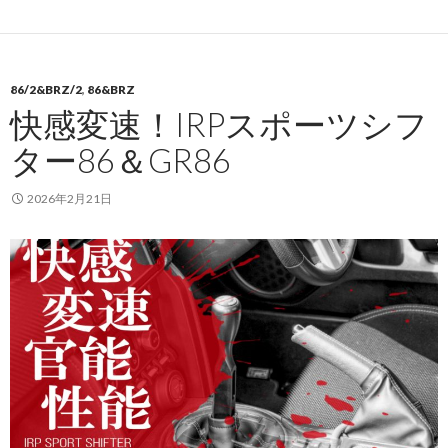
86/2&BRZ/2
,
86&BRZ
快感変速！IRPスポーツシフ
ター86＆GR86
2026年2月21日