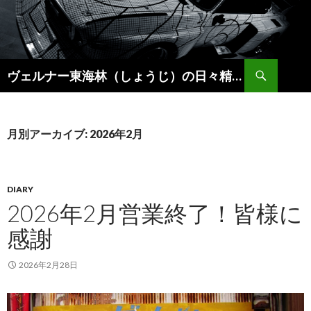
検
ヴェルナー東海林（しょうじ）の日々精進。
索
コ
ン
テ
ン
月別アーカイブ: 2026年2月
ツ
へ
ス
キ
DIARY
ッ
2026年2月営業終了！皆様に
プ
感謝
2026年2月28日