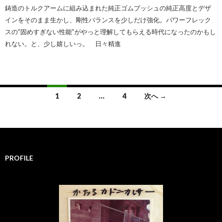
鋳造のトルクアームに組み込まれた純正ゴムブッシュの純正高度とデザ
インをそのまま生かし、剛性バランスを少しだけ強化。パワーフレック
スの”固めすぎない性能”がやっと理解してもらえる時代になったのかもし
れない。と、少し嬉しいっ。 日々精進
1
2
…
4
次へ →
投
稿
ナ
PROFILE
ビ
ゲ
ー
シ