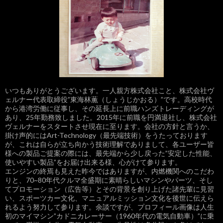
ョ
ン
いつもありがとうございます。一人親方株式会社こと、株式会社ヴ
ェルナー代表取締役”東海林薫（しょうじかおる）”です。高校時代
から港湾労働に従事し、その延長上に前職ハンズトレーディングが
あり、25年勤務致しました。2015年に前職を円満退社し、株式会社
ヴェルナーをスタートさせ現在に至ります。会社の方針と言うか、
掛け声的にはArt-Technology（最先端技術）をうたっております
が、これは自らが立ち向かう技術理解でありまして、各ユーザー皆
様への製品ご提案の際には、最先端から少し戻った”安定した性能、
使いやすい製品”をお届け出来る様、心がけて参ります。
エンジンの終焉も見えた昨今ではありますが、内燃機関へのこだわ
りと、70~80年代クルマ全盛期に素晴らしいマシンやパーツ、そし
てプロモーション（広告等）とその背景を創り上げた諸先輩に見習
い、スポーツカー文化、マニュアルミッション文化を後世に伝えら
れるよう努力して参ります。余談ですが、プロフィール画像は人生
初のマイマシン”カドニカレーサー（1960年代の電気自動車）”に乗