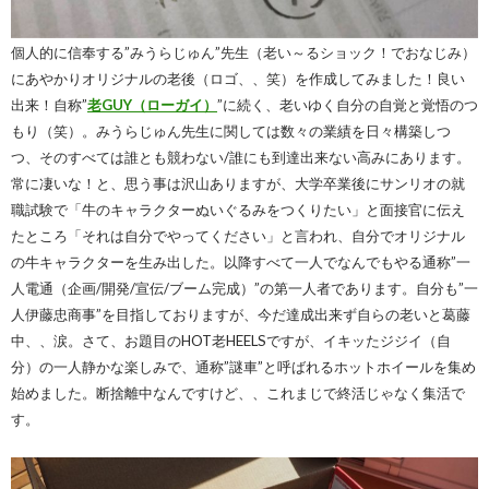
個人的に信奉する”みうらじゅん”先生（老い～るショック！でおなじみ）
にあやかりオリジナルの老後（ロゴ、、笑）を作成してみました！良い
出来！自称”
老GUY（ローガイ）
”に続く、老いゆく自分の自覚と覚悟のつ
もり（笑）。みうらじゅん先生に関しては数々の業績を日々構築しつ
つ、そのすべては誰とも競わない/誰にも到達出来ない高みにあります。
常に凄いな！と、思う事は沢山ありますが、大学卒業後にサンリオの就
職試験で「牛のキャラクターぬいぐるみをつくりたい」と面接官に伝え
たところ「それは自分でやってください」と言われ、自分でオリジナル
の牛キャラクターを生み出した。以降すべて一人でなんでもやる通称”一
人電通（企画/開発/宣伝/ブーム完成）”の第一人者であります。自分も”一
人伊藤忠商事”を目指しておりますが、今だ達成出来ず自らの老いと葛藤
中、、涙。さて、お題目のHOT老HEELSですが、イキッたジジイ（自
分）の一人静かな楽しみで、通称”謎車”と呼ばれるホットホイールを集め
始めました。断捨離中なんですけど、、これまじで終活じゃなく集活で
す。