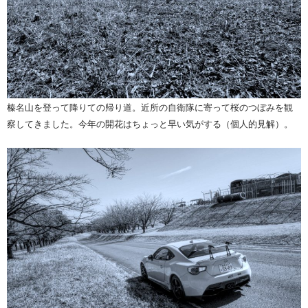
榛名山を登って降りての帰り道。近所の自衛隊に寄って桜のつぼみを観
察してきました。今年の開花はちょっと早い気がする（個人的見解）。