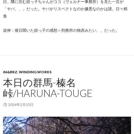
日、隣に住む姪っ子ちゃんがココ（ヴェルナー事務所）を見た一言が
「ヤバ、、」だった。ヤバがリスペクトなのか嫌悪なのかは謎。日々精
進
追伸：後日聞いた姪っ子の感想＞刑務所の独房みたい、、だった。
86&BRZ
,
WINDING WORKS
本日の群馬-榛名
峠/HARUNA-TOUGE
2026年2月23日