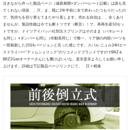
泣きながら作った製品ページ（減衰展開+ダンパーレート記載）は誰も見
てくれない現状、、汗。ま、既に2年半前に全て終わったつもりだったの
で、気持ちを切り替えてまたやり直します。売れる自信は、、全くあり
ませんが、製品性能は今でも断トツです（断言）！で、再再生産50セッ
トですが、ドイツアイバッハ社別注スプリングはそのまま（バネレート
も同じ）+ダンパーも同じ（作動長同じ）で唯一、リア側の内部パーツを
一部刷新した2026バージョンと言った感じです。スバル-ニュル24Hエー
スドライバー”ティムシュリック”のリコメンドブランドですのでBRZ＆
BRZ2Genオーナーさんにも響けばいいな。是非是非よろしくお願い申し
上げます。詳細は下記製品ページリンクにて、 日々精進