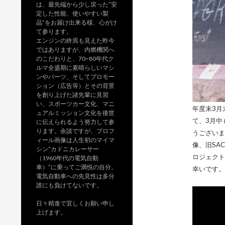
は、最先端から少し戻った”安
定した性能、使いやすい製
品”をお届け出来る様、心がけ
て参ります。
エンジンの終焉も見えた昨今
ではありますが、内燃機関へ
のこだわりと、70~80年代ク
ルマ全盛期に素晴らしいマシ
ンやパーツ、そしてプロモー
ション（広告等）とその背景
を創り上げた諸先輩に見習
い、スポーツカー文化、マニ
年度末3月
ュアルミッション文化を後世
て、3月中
に伝えられるよう努力して参
ります。余談ですが、プロフ
うございま
ィール画像は人生初のマイマ
像、旧SAC
シン”カドニカレーサー
ロジェクト
（1960年代の電気自動
車）”に乗ってご満悦の自分。
幸いです。
電気自動車への先見性は多分
誰にも負けてないです。
日々精進で宜しくお願い申し
上げます。