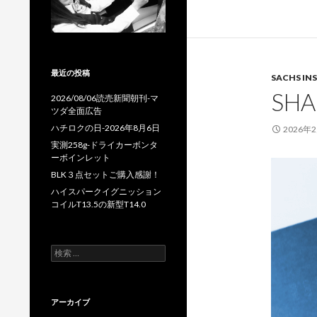
最近の投稿
SACHS INS
SHA
2026/08/06読売新聞朝刊-マ
ツダ全面広告
ハチロクの日-2026年8月6日
2026年
実測258g-ドライカーボンタ
ーボインレット
BLK３点セットご購入感謝！
ハイスパークイグニッション
コイルT13.5の新型T14.0
検
索
:
アーカイブ