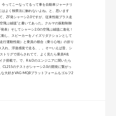
。今ってこーなってるって事を自動車ジャーナリ
にはよく独禁法に触れないよね。と、思います
、ZF発シャーシ2.0ですが、従来性能プラス走
空飛ぶ絨毯”と書いてあった。クルマの振動制御
F発表）そしてシャーシ2.0の空飛ぶ絨毯に進化！
ブに動し、スピーカーをノイズリダクションとして
（走行運動性能）と乗員の都合（乗り心地）の折り
聞き入れ、浮遊感覚で走る、、。そーいえば昔、シ
がポストリグで揺らされてて、よく見たら乗員4名
イク搭載で。で、R＆Dのエンジニアに聞いたら
L215のテストがシャーシ2.0の開発に繋がっ
な大好きVAG-MQBプラットフォームもゴルフ2