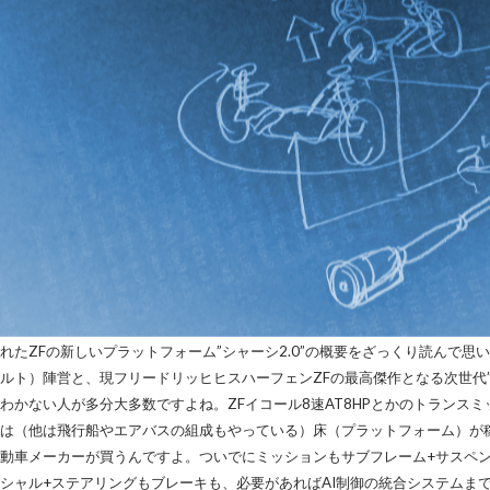
れたZFの新しいプラットフォーム”シャーシ2.0”の概要をざっくり読んで思
ルト）陣営と、現フリードリッヒヒスハーフェンZFの最高傑作となる次世代
わかない人が多分大多数ですよね。ZFイコール8速AT8HPとかのトランス
は（他は飛行船やエアバスの組成もやっている）床（プラットフォーム）が
動車メーカーが買うんですよ。ついでにミッションもサブフレーム+サスペ
シャル+ステアリングもブレーキも、必要があればAI制御の統合システムまで