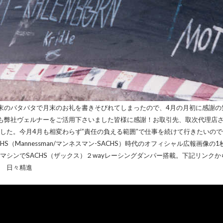
末のバタバタで月末のお礼を書きそびれてしまったので、4月の月初に感謝
も弊社ヴェルナーをご活用下さいました皆様に感謝！お取引先、取次代理店
した。今月4月も相変わらず”責任の負える範囲”で仕事を続けて行きたいの
HS（Mannessman/マンネスマン-SACHS）時代のオフィシャル広報画像の1枚
マシンでSACHS（ザックス）２wayレーシングダンパー搭載。下記リンクか
 日々精進