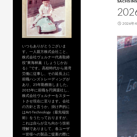
SACHS INS
20
2026年
いつもありがとうございま
す。一人親方株式会社こと、
株式会社ヴェルナー代表取締
役”東海林薫（しょうじかお
る）”です。高校時代から港湾
労働に従事し、その延長上に
前職ハンズトレーディングが
あり、25年勤務致しました。
2015年に前職を円満退社し、
株式会社ヴェルナーをスター
トさせ現在に至ります。会社
の方針と言うか、掛け声的に
はArt-Technology（最先端技
術）をうたっておりますが、
これは自らが立ち向かう技術
理解でありまして、各ユーザ
ー皆様への製品ご提案の際に