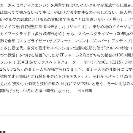
カーさんはボディとエンジンを用意すればだいたいクルマが完成する仕組み
は知ってて書かないって事は、やはりご法度案件なのかもしれない。個人的
国がクルマの組成における影の支配者であることは間違いない（と思う）。さて
行ノイズをほぼ完璧に制御出来ました（ザックリ）。乗り心地のイメージは”
カイフックライド（多分90年代から）から、スペースグライダー（00年頃Z
制御で全部（スタビライザー+サブフレーム+マウント+ダンパー）アクティ
まさに新世代。自分が従来サスペンション性能の説明に使う”クルマの都合
づつ我慢）をつける装置”でしたがZFシャーシ2.0はどちらの都合の100％
フルト（旧SACHS/ザックスヘッドクォーター）でベンツのCL（C215）
2名リア2名）のダミー人形が揺すられてました。ダミー人形の耳部分にはマ
試験で走行振動と走行騒音を更に下げるテスト」と。それからざっくり25年、C
えたら”費やした時間と技術の積み上げは”マジで凄いと思う。そーいえばみん
開始だった。いろいろ凄い時代になった。 日々精進
IDE