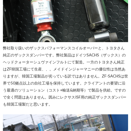
弊社取り扱いのザックスパフォーマンスコイルオーバーと、トヨタさん
純正のザックスダンパーです。弊社製品はドイツSACHS（ザックス）の
ヘッドクォーターシュヴァインフルトにて製造。一方のトヨタさん純正
はZF韓国工場にて生産、、。メイドインジャーマニーの優位性は当然あ
りますが、韓国工場製品が劣っている訳ではありません。ZF-SACHSは世
界で50拠点以上の自社工場を保持しています。クライアントの要望に沿
う最適のソリューション（コスト+輸送&納期等）で製品を供給。ですの
で全く問題はありません。因みにレクサスISF用の純正ザックスダンパー
も韓国工場製だと思います。