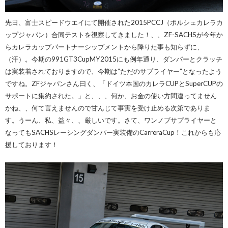
先日、富士スピードウエイにて開催された2015PCCJ（ポルシェカレラカ
ップジャパン）合同テストを視察してきました！、、ZF-SACHSが今年か
らカレラカップパートナーシップメントから降りた事も知らずに、
（汗）。今期の991GT3CupMY2015にも例年通り、ダンパーとクラッチ
は実装着されておりますので、今期は”ただのサプライヤー”となったよう
ですね。ZFジャパンさん曰く、「ドイツ本国のカレラCUPとSuperCUPの
サポートに集約された。」と、、、何か、お金の使い方間違ってません
かね、、何て言えませんので甘んじて事実を受け止める次第でありま
す。うーん、私、益々、、厳しいです。さて、ワンノブサプライヤーと
なってもSACHSレーシングダンパー実装備のCarreraCup！これからも応
援しております！