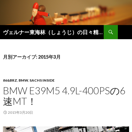
検
ヴェルナー東海林（しょうじ）の日々精進。
索
コ
ン
テ
ン
月別アーカイブ: 2015年3月
ツ
へ
ス
キ
86&BRZ
,
BMW
,
SACHS INSIDE
ッ
BMW E39M5 4.9L-400PSの6
プ
速MT！
2015年3月20日