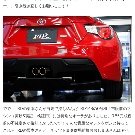
ー、、引き続き宜しくお願いします！
でで、TRDの栗本さんが自走で持ち込んだTRD14Rの0号機！市販前のマ
シン（実験&実証、検証用）には特別なオーラがありました。0.95完成直
前の不確定さが格好よかったです！そんな貴重なマシンをポンと持って
これるTRDの栗本さんと、ネッツトヨタ群馬前橋おおしま店さんはヤハ