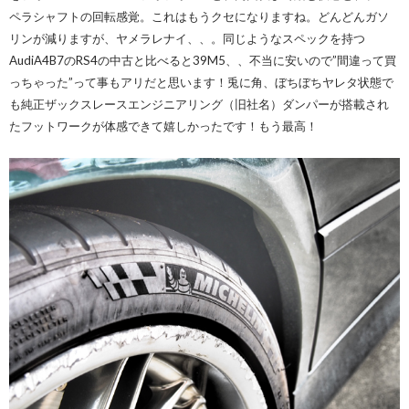
ペラシャフトの回転感覚。これはもうクセになりますね。どんどんガソ
リンが減りますが、ヤメラレナイ、、。同じようなスペックを持つ
AudiA4B7のRS4の中古と比べると39M5、、不当に安いので”間違って買
っちゃった”って事もアリだと思います！兎に角、ぼちぼちヤレタ状態で
も純正ザックスレースエンジニアリング（旧社名）ダンパーが搭載され
たフットワークが体感できて嬉しかったです！もう最高！