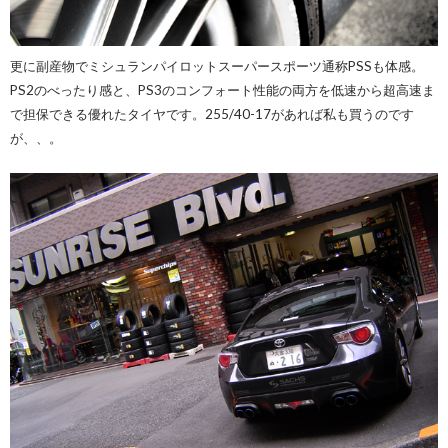
更に副産物でミシュランパイロットスーパースポーツ通称PSSも体感。
PS2のべったり感と、PS3のコンフォート性能の両方を低速から超高速ま
で担保できる優れたタイヤです。255/40-17があれば私も買うのです
が、、。