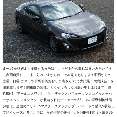
えー86を格好よく撮影する方法は、、ただ上から撮れば良いみたいです
（自画自賛）、、ま、好みですからね。で本題であります！明日からの
土曜、日曜は”ネッツ群馬前橋おおしま店さん”にて大試乗！大商談会！を
開催致します！関東圏の皆様、どうぞよろしくお願い申し上げます！通
称RS-1（アールエスワン）こと、ザックスパフォーマンスコイルオーバ
ーサスペンションセットが装着されたデモカーの86。その振動制御性能
評価は、全国のエリア86マスタースタッフがプライベートで購入&装着し
て頂くケースが多々。更に、その性能の裏付けがFT開発陣営（トヨタ86