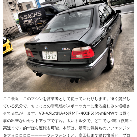
ここ最近、このマシンを営業者として使っていたりします。凄く贅沢し
ている気分で、ちょっとの罪悪感がスポーツカーに乗る楽しみを増幅さ
せてる気がします。V8-4.9LのNA+6速MT=400PS!!今のBMWでは買う
事の出来ないセットアップですね。太いトルクで、どこでも3速（微速～
高速まで）的ずぼら運転も可能。本領は、最高に気持ちのいいエンジン
をフォロロロローーーーフォフォン！と、高回転まで踏む快感と、プロ