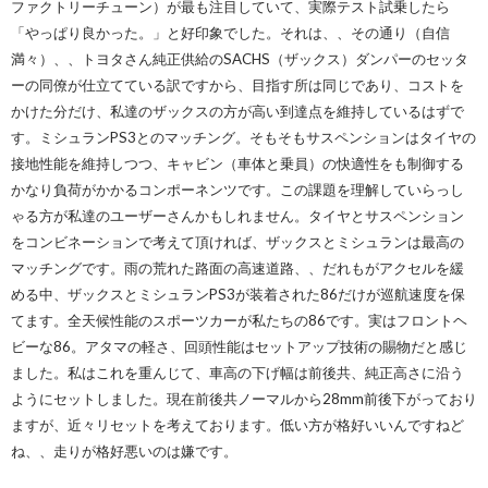
ファクトリーチューン）が最も注目していて、実際テスト試乗したら
「やっぱり良かった。」と好印象でした。それは、、その通り（自信
満々）、、トヨタさん純正供給のSACHS（ザックス）ダンパーのセッタ
ーの同僚が仕立てている訳ですから、目指す所は同じであり、コストを
かけた分だけ、私達のザックスの方が高い到達点を維持しているはずで
す。ミシュランPS3とのマッチング。そもそもサスペンションはタイヤの
接地性能を維持しつつ、キャビン（車体と乗員）の快適性をも制御する
かなり負荷がかかるコンポーネンツです。この課題を理解していらっし
ゃる方が私達のユーザーさんかもしれません。タイヤとサスペンション
をコンビネーションで考えて頂ければ、ザックスとミシュランは最高の
マッチングです。雨の荒れた路面の高速道路、、だれもがアクセルを緩
める中、ザックスとミシュランPS3が装着された86だけが巡航速度を保
てます。全天候性能のスポーツカーが私たちの86です。実はフロントヘ
ビーな86。アタマの軽さ、回頭性能はセットアップ技術の賜物だと感じ
ました。私はこれを重んじて、車高の下げ幅は前後共、純正高さに沿う
ようにセットしました。現在前後共ノーマルから28mm前後下がっており
ますが、近々リセットを考えております。低い方が格好いいんですねど
ね、、走りが格好悪いのは嫌です。