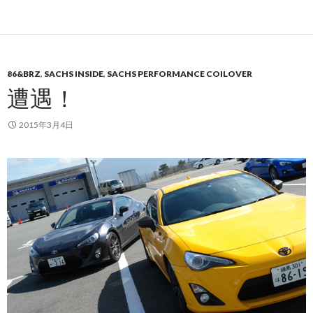
86&BRZ
,
SACHS INSIDE
,
SACHS PERFORMANCE COILOVER
遭遇！
2015年3月4日