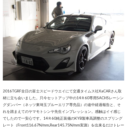
2016TGRF全日の富士スピードウエイにて交通タイムス社XaCARさん取
材に立ち会いました。只今セットアップ中の14Ｒ60専用SACHSレーシン
グダンパー（ネッツ東埼玉ブルーエリア専売品）の途中経過報告と、そ
れを踏まえてのヤマモトシンヤ先生インプレッション。感触はイイ感じ
でしたので一安心です。14Ｒ60純正装備のKYB製車高調整のスプリング
レート（Front116.67N/mm,Rear145.75N/mm実測）を出来るだけトレー