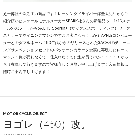
えー弊社の次期主力商品です！レーシングドライバー澤圭太先生からご
紹介頂いたスケールモデルメーカーSPARK社さんの新製品っ！1/43スケ
ールの935！しかもSACHS-Sporting（ザックススポーティング）ワーク
スカラーでウイニングマシンですよお客さんっ！しかもAPPLEコンピュー
ターとのダブルネーム！8
0年代からのリリースされたSACHSのチューニ
ングサスペンションセットのパッケージカラーを忠実に再現したレース
マシン！俺が買わなくて（仕入れなくて）誰が買うのか！！！！！がっ
ちり在庫して行きますので皆様宜しくお願い申し上げます！入荷情報は
随時ご案内申し上げます！
MOTOR CYCLE
,
OBJECT
ヨゴレ（450）改。