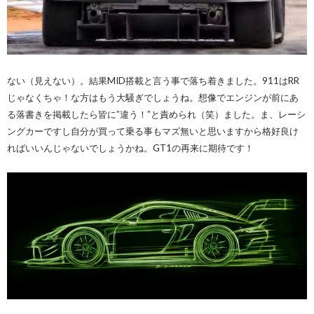
ない（見えない）。結果MID搭載と言う事で落ち着きました。911はRR
じゃなくちゃ！な方はもう大騒ぎでしょうね。想像でエンジンが前にあ
る落書きを掲載したら皆に”違う！”と責められ（笑）ました。ま、レーシ
ングカーですし自分が買って乗る事もマズ無いと思いますから格好良け
ればいいんじゃないでしょうかね。GT1の再来に期待です！