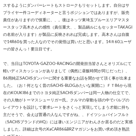
スするようにダンパーレートもストロークもリセットします。自分はサ
プライヤー件コーディネーターと言うポジションではありますが、販売
責任がありますので慎重に、、。後はネッツ東埼玉ブルーエリアマスタ
ースタッフ高木さんの感性（責任重大、、製品鍋ルにもセッターTAKAGI
の名前が入ります）が製品に反映されれば完成します。高木さんは自腹
で14R60を買った人なのでその覚悟は買いだと思います。14Ｒ60ユーザ
ーの皆さんっ！要注目です。
で、当日はTOYOTA-GAZOO-RACINGの開発担当皆さんとオリズルにて
軽いディスカッションがありまして（偶然に昼飯時間が同じだった）、
86用純正SACHSダンパーに関する重要なお話を聞かせて頂く事が出来ま
した。（お！何となく昔のSACHS-BLOGみたいな展開に）ＦＴ86から現
在のKOUKI86までのトヨタ純正SACHSダンパーは同一人物の仕立てで、
その人物がトーマスシューリガー氏。クルマの挙動を頭の中でバルブの
レイアウトを設計して要求レートをさくっと実現してしまう才能に持ち
主だそうで、会えば普通の人なんですがね、、ドイツシュバインフルト
（SACHSブランドのHQ）には凄いエンジニアがわんさか居るのだと実感
しました。詳細は次号のXaCAR86&BRZマガジンをお買い求め頂き熟読