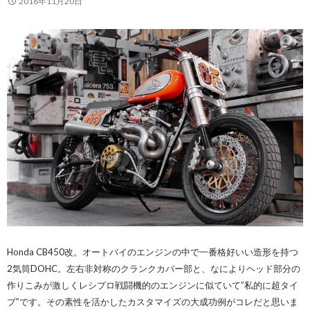
2016年11月20日
Honda CB450改。オートバイのエンジンの中で一番格好いい造形を持つ
2気筒DOHC。左右非対称のクランクカバー部と、なによりヘッド部分の
作りこみが激しくレシプロ戦闘機的のエンジンに似ていて”私的に超タイ
プ”です。その素性を活かしたカスタマイズの大成功例がコレだと思いま