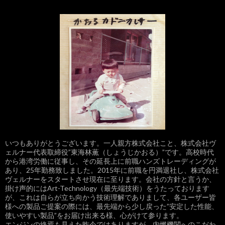
ゲ
ー
シ
ョ
ン
いつもありがとうございます。一人親方株式会社こと、株式会社ヴ
ェルナー代表取締役”東海林薫（しょうじかおる）”です。高校時代
から港湾労働に従事し、その延長上に前職ハンズトレーディングが
あり、25年勤務致しました。2015年に前職を円満退社し、株式会社
ヴェルナーをスタートさせ現在に至ります。会社の方針と言うか、
掛け声的にはArt-Technology（最先端技術）をうたっております
が、これは自らが立ち向かう技術理解でありまして、各ユーザー皆
様への製品ご提案の際には、最先端から少し戻った”安定した性能、
使いやすい製品”をお届け出来る様、心がけて参ります。
エンジンの終焉も見えた昨今ではありますが、内燃機関へのこだわ