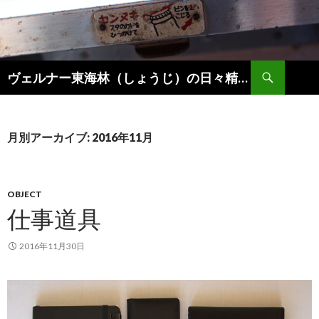
検
ヴェルナー東海林（しょうじ）の日々精進。
索
コ
ン
テ
ン
月別アーカイブ: 2016年11月
ツ
へ
ス
キ
OBJECT
ッ
仕事道具
プ
2016年11月30日