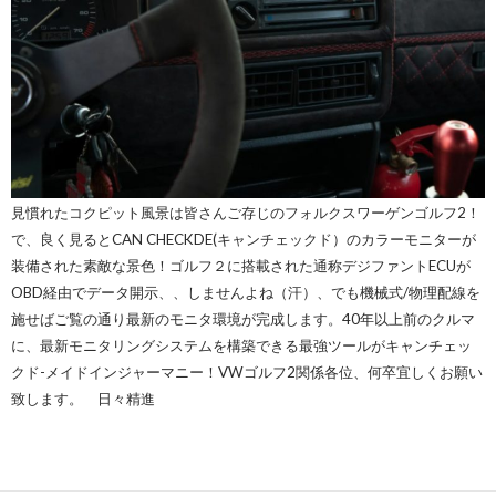
見慣れたコクピット風景は皆さんご存じのフォルクスワーゲンゴルフ2！
で、良く見るとCAN CHECKDE(キャンチェックド）のカラーモニターが
装備された素敵な景色！ゴルフ２に搭載された通称デジファントECUが
OBD経由でデータ開示、、しませんよね（汗）、でも機械式/物理配線を
施せばご覧の通り最新のモニタ環境が完成します。40年以上前のクルマ
に、最新モニタリングシステムを構築できる最強ツールがキャンチェッ
クド-メイドインジャーマニー！VWゴルフ2関係各位、何卒宜しくお願い
致します。 日々精進