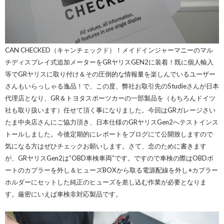
CAN CHECKED（キャンチェックド）！メイドインジャーマニーのマル
チディスプレイ式追加メーターをGRヤリスGEN2に装着！既に個人輸入
等でGRヤリスに取り付け＆その圧倒的な情報量を楽しんでいるユーザー
さんもいらっしゃる逸品！で、この度、弊社お取引先のStudieさんが日本
代理店となり、GR＆トヨタスポーツカーの一部製品を（もちろんドイツ
社も取り扱います）任せて頂く事になりました。今回はGRガレージさい
たま中央店さんにご協力頂き、日本仕様のGRヤリスGen2へテストインス
トールしました。今後定期的にレポートをブログにて公開致しますので
気になる方はぜひチェックお願いします。さて、念のために書きます
が、GRヤリスGen2は”OBD車検車両”です。ですので車検の際はOBDポ
ートのカプラーを外し＆ヒューズBOXから取る電源配線を外し+カプラー
ホルダーにセットした純正のヒューズを差し込む作業が必要となりま
す。厳密にいえば車検非対応製品です。