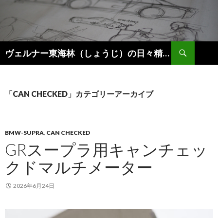
検
ヴェルナー東海林（しょうじ）の日々精進。
索
コ
ン
テ
ン
「CAN CHECKED」カテゴリーアーカイブ
ツ
へ
ス
キ
BMW-SUPRA
,
CAN CHECKED
ッ
GRスープラ用キャンチェッ
プ
クドマルチメーター
2026年6月24日