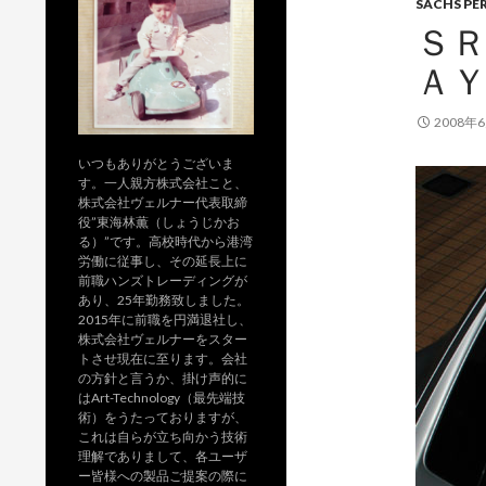
SACHS PE
ＳＲ
Ａ
2008年
いつもありがとうございま
す。一人親方株式会社こと、
株式会社ヴェルナー代表取締
役”東海林薫（しょうじかお
る）”です。高校時代から港湾
労働に従事し、その延長上に
前職ハンズトレーディングが
あり、25年勤務致しました。
2015年に前職を円満退社し、
株式会社ヴェルナーをスター
トさせ現在に至ります。会社
の方針と言うか、掛け声的に
はArt-Technology（最先端技
術）をうたっておりますが、
これは自らが立ち向かう技術
理解でありまして、各ユーザ
ー皆様への製品ご提案の際に