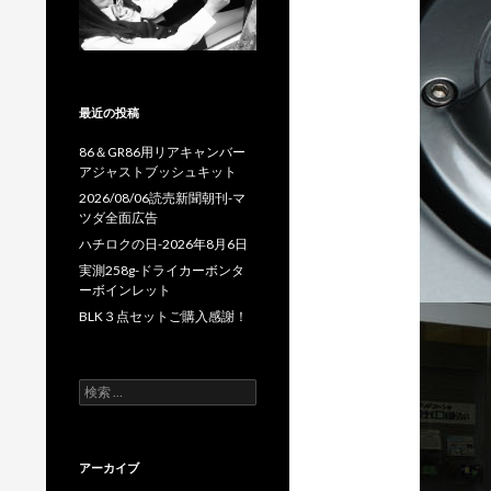
最近の投稿
86＆GR86用リアキャンバー
アジャストブッシュキット
2026/08/06読売新聞朝刊-マ
ツダ全面広告
ハチロクの日-2026年8月6日
実測258g-ドライカーボンタ
ーボインレット
BLK３点セットご購入感謝！
検
索
:
アーカイブ