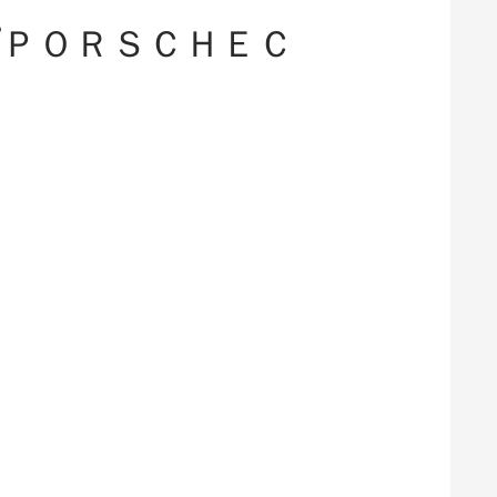
プＰＯＲＳＣＨＥＣ