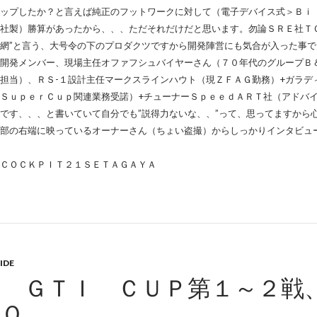
ップしたか？と言えば純正のフットワークに対して（電子デバイス式＞Ｂｉ
社製）勝算があったから、、、ただそれだけだと思います。勿論ＳＲＥ社Ｔ
網”と言う、大号令の下のプロダクツですから開発陣営にも気合が入った事
開発メンバー、現場主任オファフシュバイヤーさん（７０年代のグループＢ
担当）、ＲＳ-１設計主任マークスラインハウト（現ＺＦＡＧ勤務）+ガラデ
ＳｕｐｅｒＣｕｐ関連業務受諾）+チューナーＳｐｅｅｄＡＲＴ社（アドバ
です、、、と書いていて自分でも”説得力ないな、、”って、思ってますから
部の右端に映っているオーナーさん（ちょい盗撮）からしっかりインタビュ
ＣＯＣＫＰＩＴ２１ＳＥＴＡＧＡＹＡ
IDE
Ｗ ＧＴＩ ＣＵＰ第１～２戦
ＴＯ．