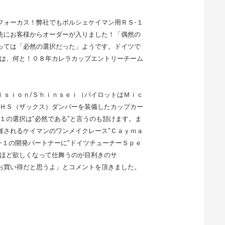
フォーカス！弊社でもポルシェケイマン用ＲＳ-１
先にお客様からオーダーが入りました！「偶然の
っては「必然の選択だった」ようです。ドイツで
ーは、何と！０８年カレラカップエントリーチーム
ｉｓｉｏｎ/Ｓｈｉｎｓｅｉ（パイロットはＭｉｃ
ＣＨＳ（ザックス）ダンパーを装備したカップカー
１の選択は”必然である”と言うのも頷けます。ま
催されるケイマンのワンメイクレース”Ｃａｙｍａ
-１の開発パートナーに”ドイツチューナーＳｐｅ
るほど欲しくなって仕舞うのが目利きのサ
お買い得だと思うよ」とコメントを頂きました。