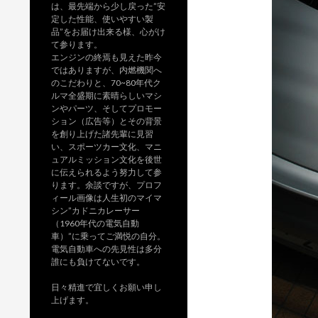
は、最先端から少し戻った”安
定した性能、使いやすい製
品”をお届け出来る様、心がけ
て参ります。
エンジンの終焉も見えた昨今
ではありますが、内燃機関へ
のこだわりと、70~80年代ク
ルマ全盛期に素晴らしいマシ
ンやパーツ、そしてプロモー
ション（広告等）とその背景
を創り上げた諸先輩に見習
い、スポーツカー文化、マニ
ュアルミッション文化を後世
に伝えられるよう努力して参
ります。余談ですが、プロフ
ィール画像は人生初のマイマ
シン”カドニカレーサー
（1960年代の電気自動
車）”に乗ってご満悦の自分。
電気自動車への先見性は多分
誰にも負けてないです。
日々精進で宜しくお願い申し
上げます。