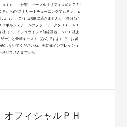
ｌｓｔｅｉｎ社製、ノーマルオリフィス式＞ＺＦ-
ＯＰからの”ストリートチューニングでもＰｏｒｓ
でしょう、、これは想像に過ぎませんが（多分当た
＆ＣポルシェチームのフットワークをＢｉｌｓｔ
ィ社（ノルドシュライフェ前線基地、ＳＲＥ社よ
イザー）と豪華キャスト（なんですよ）で、お届
心配しないでくださいね。実装備インプレッショ
ーさせて頂きますから！
、オフィシャルＰＨ