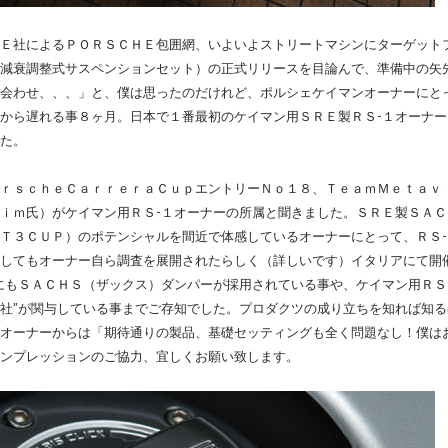
Ｅ社によるＰＯＲＳＣＨＥ包囲網、いよいよストリートマシンにターゲット
減衰調整式サスペンションセット）の正式リリースを目論んで、準備中の矢
会わせ、、、」と、僕は思ったのだけれど、ポルシェケイマンオーナーにと
から遅れる事８ヶ月。日本で１番最初のケイマン用ＳＲＥ製ＲＳ-１オーナ
た。
ｒｓｃｈｅＣａｒｒｅｒａＣｕｐエントリーＮｏ１８、ＴｅａｍＭｅｔａｖ
ｉｍ氏）がケイマン用ＲＳ-１オーナーの所属と聞きました。ＳＲＥ製ＳＡ
Ｔ３ＣＵＰ）のポテンシャルを間近で体感しているオーナーにとって、ＲＳ-
してもオーナー自ら調査を展開されたらしく（詳しいです）イタリアにて開
にもＳＡＣＨＳ（ザックス）ダンパーが採用されている事や、ケイマン用ＲＳ
社”が関与している事までご存知でした。プロダクツの成り立ちを知れば知
オーナーからは「期待通りの製品、基礎セッティングも全く問題なし！僕は
ンプレッションのご協力、宜しくお願い致します。