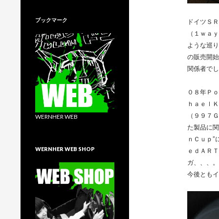
ブックマーク
ドイツＳＲ
（１ｗａｙ
ような巡り
の販売開始
関係者でし
０８年Ｐｏ
ｈａｅｌＫ
（９９７Ｇ
WERNHER WEB
た製品に関
ｎＣｕｐ”
WERNHER WEB SHOP
ｅｄＡＲＴ
ガ、、、。
今後ともイ