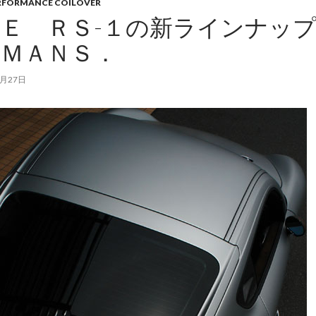
RFORMANCE COILOVER
Ｅ ＲＳ-１の新ラインナッ
ＹＭＡＮＳ．
6月27日