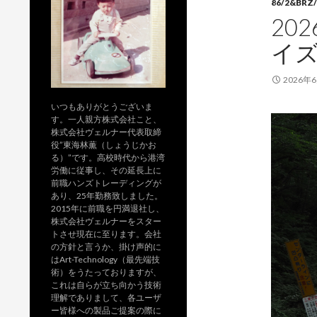
86/2&BRZ/
20
イ
2026年
いつもありがとうございま
す。一人親方株式会社こと、
株式会社ヴェルナー代表取締
役”東海林薫（しょうじかお
る）”です。高校時代から港湾
労働に従事し、その延長上に
前職ハンズトレーディングが
あり、25年勤務致しました。
2015年に前職を円満退社し、
株式会社ヴェルナーをスター
トさせ現在に至ります。会社
の方針と言うか、掛け声的に
はArt-Technology（最先端技
術）をうたっておりますが、
これは自らが立ち向かう技術
理解でありまして、各ユーザ
ー皆様への製品ご提案の際に