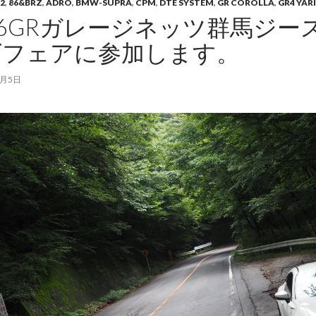
2
,
86&BRZ
,
ADRO
,
BMW-SUPRA
,
CPM
,
DTE SYSTEM
,
GR COROLLA
,
GR4 YAR
26GRガレージネッツ群馬ジ
ズフェアに参加します。
6月5日