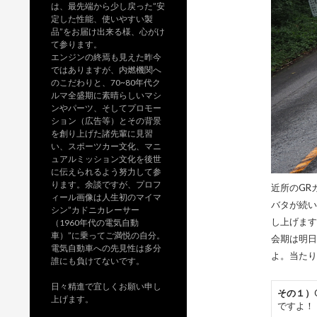
は、最先端から少し戻った”安
定した性能、使いやすい製
品”をお届け出来る様、心がけ
て参ります。
エンジンの終焉も見えた昨今
ではありますが、内燃機関へ
のこだわりと、70~80年代ク
ルマ全盛期に素晴らしいマシ
ンやパーツ、そしてプロモー
ション（広告等）とその背景
を創り上げた諸先輩に見習
い、スポーツカー文化、マニ
ュアルミッション文化を後世
に伝えられるよう努力して参
ります。余談ですが、プロフ
近所のGR
ィール画像は人生初のマイマ
バタが続い
シン”カドニカレーサー
し上げます
（1960年代の電気自動
車）”に乗ってご満悦の自分。
会期は明日
電気自動車への先見性は多分
よ。当たり
誰にも負けてないです。
日々精進で宜しくお願い申し
その１）
上げます。
ですよ！