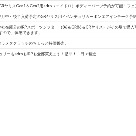
GRヤリスGen1＆Gen2用adro（エイドロ）ボディーパーツ予約が可能！フ
7月中～後半入荷予定のGRヤリス用イベンチュリカーボンエアインテーク予
弊社在庫分のIRPスポーツシフター（86＆GR86＆GRヤリス）がその場で購入
すので、体感できます。
セラメタクラッチのちょっと特価販売。
ュリーもadroもIRPも全部買えます！是非！ 日々精進