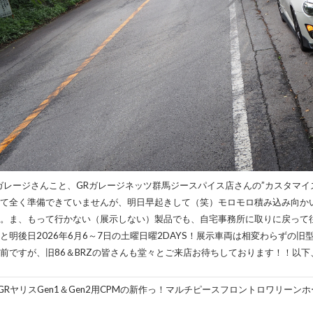
ガレージさんこと、GRガレージネッツ群馬ジースパイス店さんの”カスタマイズ
て全く準備できていませんが、明日早起きして（笑）モロモロ積み込み向か
。ま、もって行かない（展示しない）製品でも、自宅事務所に取りに戻って
と明後日2026年6月6～7日の土曜日曜2DAYS！展示車両は相変わらずの旧型8
前ですが、旧86＆BRZの皆さんも堂々とご来店お待ちしております！！以下、
GRヤリスGen1＆Gen2用CPMの新作っ！マルチピースフロントロワリー