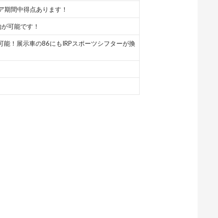
ェア期間中得点あります！
約が可能です！
可能！展示車の86にもIRPスポーツシフターが換