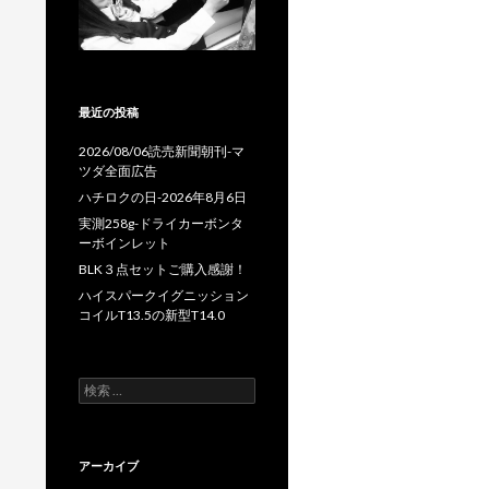
最近の投稿
2026/08/06読売新聞朝刊-マ
ツダ全面広告
ハチロクの日-2026年8月6日
実測258g-ドライカーボンタ
ーボインレット
BLK３点セットご購入感謝！
ハイスパークイグニッション
コイルT13.5の新型T14.0
検
索
:
アーカイブ