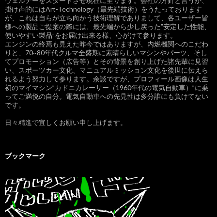
ヴェルナーをスタートさせ現在に至ります。会社の方針と言うか、
掛け声的にはArt-Technology（最先端技術）をうたっております
が、これは自らが立ち向かう技術理解でありまして、各ユーザー皆
様への製品ご提案の際には、最先端から少し戻った”安定した性能、
使いやすい製品”をお届け出来る様、心がけて参ります。
エンジンの終焉も見えた昨今ではありますが、内燃機関へのこだわ
りと、70~80年代クルマ全盛期に素晴らしいマシンやパーツ、そし
てプロモーション（広告等）とその背景を創り上げた諸先輩に見習
い、スポーツカー文化、マニュアルミッション文化を後世に伝えら
れるよう努力して参ります。余談ですが、プロフィール画像は人生
初のマイマシン”カドニカレーサー（1960年代の電気自動車）”に乗
ってご満悦の自分。電気自動車への先見性は多分誰にも負けてない
です。
日々精進で宜しくお願い申し上げます。
ブックマーク