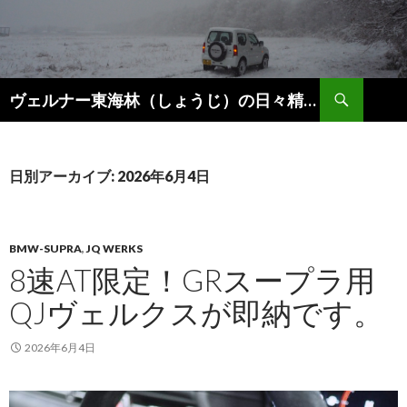
検
ヴェルナー東海林（しょうじ）の日々精進。
索
コ
ン
テ
ン
日別アーカイブ: 2026年6月4日
ツ
へ
ス
キ
BMW-SUPRA
,
JQ WERKS
ッ
8速AT限定！GRスープラ用
プ
QJヴェルクスが即納です。
2026年6月4日