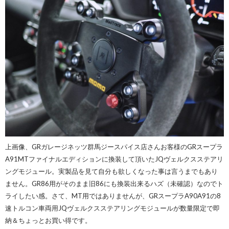
上画像、GRガレージネッツ群馬ジースパイス店さんお客様のGRスープラ
A91MTファイナルエディションに換装して頂いたJQヴェルクスステアリ
ングモジュール。実製品を見て自分も欲しくなった事は言うまでもあり
ません。GR86用がそのまま旧86にも換装出来るハズ（未確認）なのでト
ライしたい感。さて、MT用ではありませんが、GRスープラA90A91の8
速トルコン車両用JQヴェルクスステアリングモジュールが数量限定で即
納＆ちょっとお買い得です。