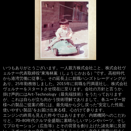
いつもありがとうございます。一人親方株式会社こと、株式会社ヴ
ェルナー代表取締役”東海林薫（しょうじかおる）”です。高校時代
から港湾労働に従事し、その延長上に前職ハンズトレーディングが
あり、25年勤務致しました。2015年に前職を円満退社し、株式会社
ヴェルナーをスタートさせ現在に至ります。会社の方針と言うか、
掛け声的にはArt-Technology（最先端技術）をうたっております
が、これは自らが立ち向かう技術理解でありまして、各ユーザー皆
様への製品ご提案の際には、最先端から少し戻った”安定した性能、
使いやすい製品”をお届け出来る様、心がけて参ります。
エンジンの終焉も見えた昨今ではありますが、内燃機関へのこだわ
りと、70~80年代クルマ全盛期に素晴らしいマシンやパーツ、そし
てプロモーション（広告等）とその背景を創り上げた諸先輩に見習
い、スポーツカー文化、マニュアルミッション文化を後世に伝えら