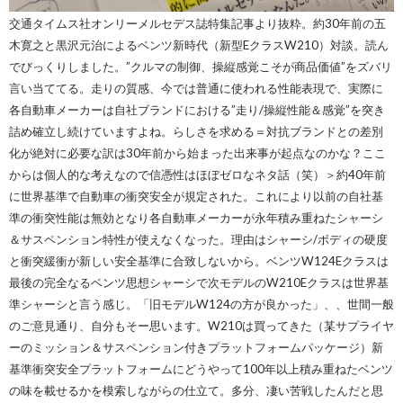
交通タイムス社オンリーメルセデス誌特集記事より抜粋。約30年前の五
木寛之と黒沢元治によるベンツ新時代（新型EクラスW210）対談。読ん
でびっくりしました。”クルマの制御、操縦感覚こそが商品価値”をズバリ
言い当ててる。走りの質感、今では普通に使われる性能表現で、実際に
各自動車メーカーは自社ブランドにおける”走り/操縦性能＆感覚”を突き
詰め確立し続けていますよね。らしさを求める＝対抗ブランドとの差別
化が絶対に必要な訳は30年前から始まった出来事が起点なのかな？ここ
からは個人的な考えなので信憑性はほぼゼロなネタ話（笑）＞約40年前
に世界基準で自動車の衝突安全が規定された。これにより以前の自社基
準の衝突性能は無効となり各自動車メーカーが永年積み重ねたシャーシ
＆サスペンション特性が使えなくなった。理由はシャーシ/ボディの硬度
と衝突緩衝が新しい安全基準に合致しないから。ベンツW124Eクラスは
最後の完全なるベンツ思想シャーシで次モデルのW210Eクラスは世界基
準シャーシと言う感じ。「旧モデルW124の方が良かった」、、世間一般
のご意見通り、自分もそー思います。W210は買ってきた（某サプライヤ
ーのミッション＆サスペンション付きプラットフォームパッケージ）新
基準衝突安全プラットフォームにどうやって100年以上積み重ねたベンツ
の味を載せるかを模索しながらの仕立て。多分、凄い苦戦したんだと思