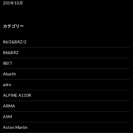
201年10月
カテゴリー
86/2&BRZ/2
86&BRZ
8BIT
Abarth
adro
ALPINE A110R
ARMA
ASM
Aston Martin