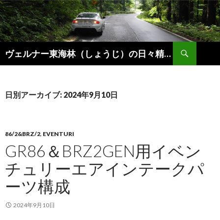
検
ヴェルナー東海林（しょうじ）の日々精進。
索
コ
ン
テ
ン
日別アーカイブ: 2024年9月10日
ツ
へ
ス
キ
86/2&BRZ/2
,
EVENTURI
ッ
GR86＆BRZ2GEN用イベン
プ
チュリーエアインテークパ
ーツ構成
2024年9月10日