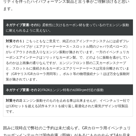
リティを伴ったハイパフォーマンス製品と言う事がご理解頂けると思い
ます。
ネガテイブ要素-その1）
柔軟性に欠けるカーボン材を使っているのでエンジン振動
に耐えられるように見えない。
対策その１）
ごもっともなご意見で、純正のエアインテークシステムには必ずフレ
キシブルパイプが（エアクリーナーケース～スロットル間のジャバラ式ベローズ）
がレイアウトされ念入りなエンジン振動が施されています。一方のイベンチュリカ
ーボンエアインテークはソリッドなカーボン製。で、どのように振動を逃がしてい
るのかは上画像の通りなんですが、エンジンフロント部の二又カーボンスクープ
と、スロットルに接続されるカーボンエアクリーナーケースは完全分離されていま
す（GRヤリス/GRカローラ用同等）。ボルト等の物理接続ナシ！ほぼ万全な振動対
策が施されています。
ネガテイブ要素-その２)
FA24エンジン特有の6,000rpm付近の振動
対策その2)
エンジン振動そのものを止める事は出来ませんが、イベンチュリー社で
は120セットを超える試作＆テストを繰り返し最適化された吸気デザインが現製品
です。
因みに現時点で弊社のご予約は未だ成らず。GRカローラ用イベンチュリ
カーボンインテークは国内在庫（即納）があるにもかかわらず14か月未