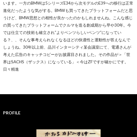
います。一方のBMWは5シリーズE34から次モデルのE39への移行は正常
進化だったような気がする。BMWも買ってきたプラットフォームだと思
うけど、BMW思想との相性が良かったのかもしれませんね。こんな感じ
の買ってきたプラットフォームでクルマを造る創成期から早や30年。今
では仕立ての技術も確立され”よりベンツらしいベンツ”になってい
る？、、そんな事考えられなくなるほどの快適性と運動性が答えなんで
しょうね。30年以上前、品川インターシティ某会議室にて、電通さんが
考えた広告のキャッチコピーがお披露目されました。その作品が＞「世
界はSACHS（ザックス）になっている」＜今はZFですが確かにです。
日々精進
PROFILE