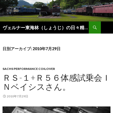
検
ヴェルナー東海林（しょうじ）の日々精進。
索
コ
ン
テ
ン
日別アーカイブ: 2010年7月29日
ツ
へ
ス
キ
SACHS PERFORMANCE COILOVER
ッ
ＲＳ-１+Ｒ５６体感試乗会Ｉ
プ
Ｎベイシスさん。
2010年7月29日