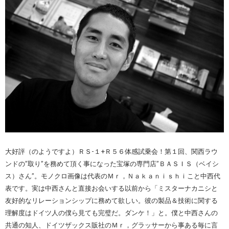
大好評（のようですよ）ＲＳ-１+Ｒ５６体感試乗会！第１回、関西ラウ
ンドの”取り”を務めて頂く事になった宝塚の専門店”ＢＡＳＩＳ（ベイシ
ス）さん”。モノクロ画像は代表のＭｒ，Ｎａｋａｎｉｓｈｉこと中西代
表です。実は中西さんと直接お会いする以前から「ミスターナカニシと
友好的なリレーションシップに務めて欲しい。彼の製品＆技術に関する
理解度はドイツ人の僕ら見ても完璧だ。ダンケ！」と。僕と中西さんの
共通の知人、ドイツザックス販社のＭｒ，グラッサーから事ある毎に言