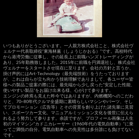
いつもありがとうございます。一人親方株式会社こと、株式会社ヴ
ェルナー代表取締役”東海林薫（しょうじかおる）”です。高校時代
から港湾労働に従事し、その延長上に前職ハンズトレーディングが
あり、25年勤務致しました。2015年に前職を円満退社し、株式会社
ヴェルナーをスタートさせ現在に至ります。会社の方針と言うか、
掛け声的にはArt-Technology（最先端技術）をうたっております
が、これは自らが立ち向かう技術理解でありまして、各ユーザー皆
様への製品ご提案の際には、最先端から少し戻った”安定した性能、
使いやすい製品”をお届け出来る様、心がけて参ります。
エンジンの終焉も見えた昨今ではありますが、内燃機関へのこだわ
りと、70~80年代クルマ全盛期に素晴らしいマシンやパーツ、そし
てプロモーション（広告等）とその背景を創り上げた諸先輩に見習
い、スポーツカー文化、マニュアルミッション文化を後世に伝えら
れるよう努力して参ります。余談ですが、プロフィール画像は人生
初のマイマシン”カドニカレーサー（1960年代の電気自動車）”に乗
ってご満悦の自分。電気自動車への先見性は多分誰にも負けてない
です。