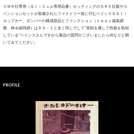
ＶＷＲ社専用（ＧｔｉＣｕｐ専用品番）セッティングのＳＲＥ社製サス
ペンションセットが装備されたファクトリー前に佇むベイシス６Ｇｔｉ
カップカー。ダンパーの構成部品とファンクション（１ｗａｙ減衰調
整、伸＆縮同調）はＲＳ－１と全く同じでして”実戦を通して性能を熟知
している”ベイシスさんですから製品の質問がございましたら何なりと聞
いてみてください。
PROFILE