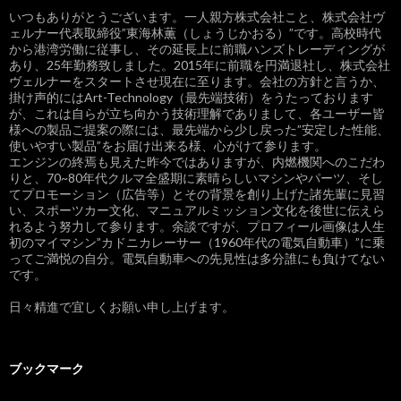
いつもありがとうございます。一人親方株式会社こと、株式会社ヴ
ェルナー代表取締役”東海林薫（しょうじかおる）”です。高校時代
から港湾労働に従事し、その延長上に前職ハンズトレーディングが
あり、25年勤務致しました。2015年に前職を円満退社し、株式会社
ヴェルナーをスタートさせ現在に至ります。会社の方針と言うか、
掛け声的にはArt-Technology（最先端技術）をうたっております
が、これは自らが立ち向かう技術理解でありまして、各ユーザー皆
様への製品ご提案の際には、最先端から少し戻った”安定した性能、
使いやすい製品”をお届け出来る様、心がけて参ります。
エンジンの終焉も見えた昨今ではありますが、内燃機関へのこだわ
りと、70~80年代クルマ全盛期に素晴らしいマシンやパーツ、そし
てプロモーション（広告等）とその背景を創り上げた諸先輩に見習
い、スポーツカー文化、マニュアルミッション文化を後世に伝えら
れるよう努力して参ります。余談ですが、プロフィール画像は人生
初のマイマシン”カドニカレーサー（1960年代の電気自動車）”に乗
ってご満悦の自分。電気自動車への先見性は多分誰にも負けてない
です。
日々精進で宜しくお願い申し上げます。
ブックマーク