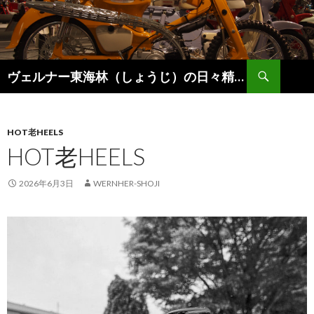
検
ヴェルナー東海林（しょうじ）の日々精進。
索
コ
ン
テ
ン
HOT老HEELS
ツ
HOT老HEELS
へ
ス
2026年6月3日
WERNHER-SHOJI
キ
ッ
プ