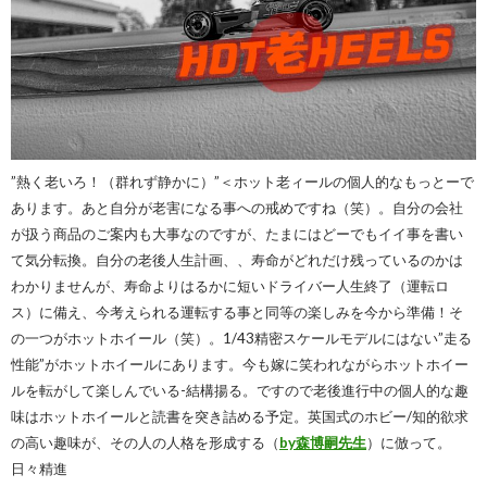
”熱く老いろ！（群れず静かに）”＜ホット老ィールの個人的なもっとーで
あります。あと自分が老害になる事への戒めですね（笑）。自分の会社
が扱う商品のご案内も大事なのですが、たまにはどーでもイイ事を書い
て気分転換。自分の老後人生計画、、寿命がどれだけ残っているのかは
わかりませんが、寿命よりはるかに短いドライバー人生終了（運転ロ
ス）に備え、今考えられる運転する事と同等の楽しみを今から準備！そ
の一つがホットホイール（笑）。1/43精密スケールモデルにはない”走る
性能”がホットホイールにあります。今も嫁に笑われながらホットホイー
ルを転がして楽しんでいる-結構揚る。ですので老後進行中の個人的な趣
味はホットホイールと読書を突き詰める予定。英国式のホビー/知的欲求
の高い趣味が、その人の人格を形成する（
by森博嗣先生
）に倣って。
日々精進