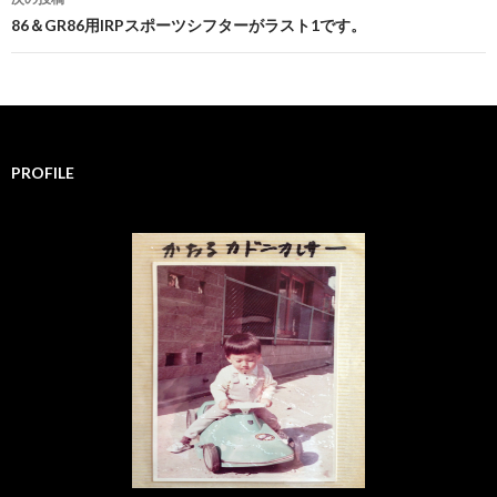
ナ
86＆GR86用IRPスポーツシフターがラスト1です。
ビ
ゲ
ー
PROFILE
シ
ョ
ン