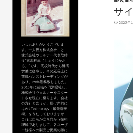
BMW
,
IRP 
サイ
2025年
いつもありがとうございま
す。一人親方株式会社こと、
株式会社ヴェルナー代表取締
役”東海林薫（しょうじかお
る）”です。高校時代から港湾
労働に従事し、その延長上に
前職ハンズトレーディングが
あり、25年勤務致しました。
2015年に前職を円満退社し、
株式会社ヴェルナーをスター
トさせ現在に至ります。会社
の方針と言うか、掛け声的に
はArt-Technology（最先端技
術）をうたっておりますが、
これは自らが立ち向かう技術
理解でありまして、各ユーザ
ー皆様への製品ご提案の際に