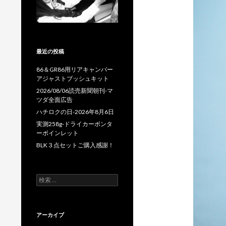
最近の投稿
86＆GR86用リアキャンバー
アジャストブッシュキット
2026/08/06読売新聞朝刊-マ
ツダ全面広告
ハチロクの日-2026年8月6日
実測258g-ドライカーボンタ
ーボインレット
BLK３点セットご購入感謝！
検
索
:
アーカイブ