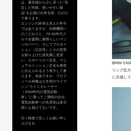
は、最先端から少し戻った”安
定した性能、使いやすい製
品”をお届け出来る様、心がけ
て参ります。
エンジンの終焉も見えた昨今
ではありますが、内燃機関へ
のこだわりと、70~80年代ク
ルマ全盛期に素晴らしいマシ
ンやパーツ、そしてプロモー
ション（広告等）とその背景
を創り上げた諸先輩に見習
い、スポーツカー文化、マニ
BMW-E
ュアルミッション文化を後世
リング拡大
に伝えられるよう努力して参
ります。余談ですが、プロフ
に共感して
ィール画像は人生初のマイマ
シン”カドニカレーサー
（1960年代の電気自動
車）”に乗ってご満悦の自分。
電気自動車への先見性は多分
誰にも負けてないです。
日々精進で宜しくお願い申し
上げます。