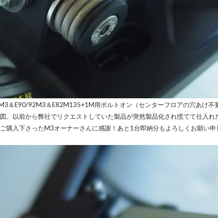
46M3＆E90/92M3＆E82M135+1M用ボルトオン（センターフロアの穴あ
図。以前から弊社でリクエストしていた製品が突然製品化され慌てて仕入れ
ご購入下さったM3オーナーさんに感謝！あと1台即納分もよろしくお願い申