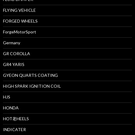
FLYING VEHICLE
FORGED WHEELS
ForgeMotorSport
Germany
GR COROLLA
GR4 YARIS
GYEON QUARTS COATING
HIGH SPARK IGNITION COIL
HJS
HONDA
HOT老HEELS
INDICATER