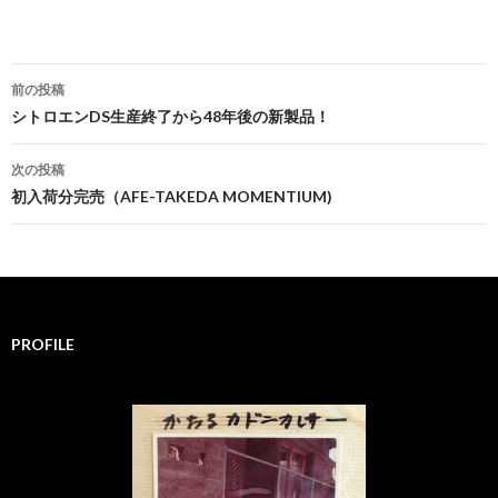
前の投稿
投
シトロエンDS生産終了から48年後の新製品！
稿
次の投稿
ナ
初入荷分完売（AFE-TAKEDA MOMENTIUM)
ビ
ゲ
ー
PROFILE
シ
ョ
ン