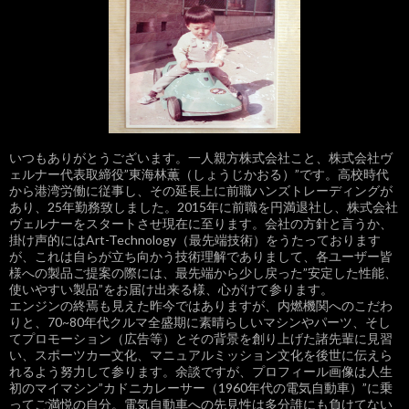
いつもありがとうございます。一人親方株式会社こと、株式会社ヴ
ェルナー代表取締役”東海林薫（しょうじかおる）”です。高校時代
から港湾労働に従事し、その延長上に前職ハンズトレーディングが
あり、25年勤務致しました。2015年に前職を円満退社し、株式会社
ヴェルナーをスタートさせ現在に至ります。会社の方針と言うか、
掛け声的にはArt-Technology（最先端技術）をうたっております
が、これは自らが立ち向かう技術理解でありまして、各ユーザー皆
様への製品ご提案の際には、最先端から少し戻った”安定した性能、
使いやすい製品”をお届け出来る様、心がけて参ります。
エンジンの終焉も見えた昨今ではありますが、内燃機関へのこだわ
りと、70~80年代クルマ全盛期に素晴らしいマシンやパーツ、そし
てプロモーション（広告等）とその背景を創り上げた諸先輩に見習
い、スポーツカー文化、マニュアルミッション文化を後世に伝えら
れるよう努力して参ります。余談ですが、プロフィール画像は人生
初のマイマシン”カドニカレーサー（1960年代の電気自動車）”に乗
ってご満悦の自分。電気自動車への先見性は多分誰にも負けてない