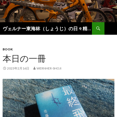
検
ヴェルナー東海林（しょうじ）の日々精進。
索
コ
ン
テ
ン
BOOK
ツ
本日の一冊
へ
ス
2023年2月16日
WERNHER-SHOJI
キ
ッ
プ