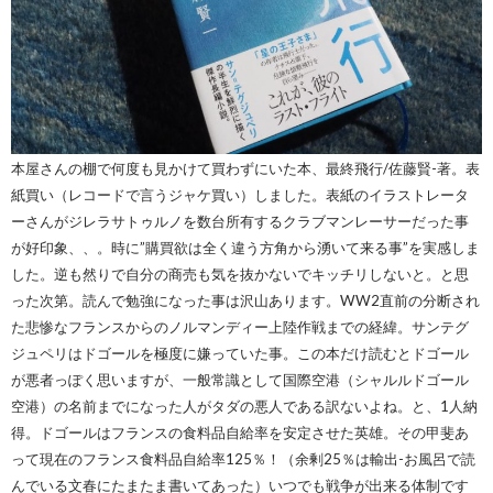
本屋さんの棚で何度も見かけて買わずにいた本、最終飛行/佐藤賢-著。表
紙買い（レコードで言うジャケ買い）しました。表紙のイラストレータ
ーさんがジレラサトゥルノを数台所有するクラブマンレーサーだった事
が好印象、、。時に”購買欲は全く違う方角から湧いて来る事”を実感しま
した。逆も然りで自分の商売も気を抜かないでキッチリしないと。と思
った次第。読んで勉強になった事は沢山あります。WW2直前の分断され
た悲惨なフランスからのノルマンディー上陸作戦までの経緯。サンテグ
ジュペリはドゴールを極度に嫌っていた事。この本だけ読むとドゴール
が悪者っぽく思いますが、一般常識として国際空港（シャルルドゴール
空港）の名前までになった人がタダの悪人である訳ないよね。と、1人納
得。ドゴールはフランスの食料品自給率を安定させた英雄。その甲斐あ
って現在のフランス食料品自給率125％！（余剰25％は輸出-お風呂で読
んでいる文春にたまたま書いてあった）いつでも戦争が出来る体制です