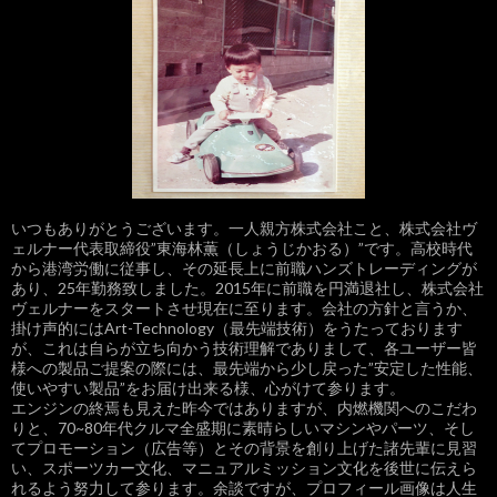
いつもありがとうございます。一人親方株式会社こと、株式会社ヴ
ェルナー代表取締役”東海林薫（しょうじかおる）”です。高校時代
から港湾労働に従事し、その延長上に前職ハンズトレーディングが
あり、25年勤務致しました。2015年に前職を円満退社し、株式会社
ヴェルナーをスタートさせ現在に至ります。会社の方針と言うか、
掛け声的にはArt-Technology（最先端技術）をうたっております
が、これは自らが立ち向かう技術理解でありまして、各ユーザー皆
様への製品ご提案の際には、最先端から少し戻った”安定した性能、
使いやすい製品”をお届け出来る様、心がけて参ります。
エンジンの終焉も見えた昨今ではありますが、内燃機関へのこだわ
りと、70~80年代クルマ全盛期に素晴らしいマシンやパーツ、そし
てプロモーション（広告等）とその背景を創り上げた諸先輩に見習
い、スポーツカー文化、マニュアルミッション文化を後世に伝えら
れるよう努力して参ります。余談ですが、プロフィール画像は人生