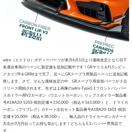
adro（エイドロ）ボディーパーツが来月6月1日より価格改定となり目下
各適合車両のページに新定価を追加記載中です！GRヤリス＆FL5シビッ
クタイプR＆GR86まで完了。近々にGRスープラ用製品ページに追加記載
致します。さて、そんな価格改定の中、GRスープラ用追加パーツが３点
リリース開始されます。先ずは上画像のadro-Type5.1フロントバンパー
スポイラー用V2カーボン（ウエットカーボン）リップスポイラー製品番
号A18A20-1203-税別定価￥150,000-（税込￥165,000-）と、ドライカ
ーボン（プリプレグ）カナード左右セット製品番号A18A20-1601-税別
定価￥35,000-（税込￥38,500-）、、輸入品のドライカーボンカナード
左右が3万円台ってお得な気がします！どちらも5.1バンパー専用品で
す。