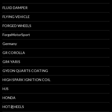
FLUID DAMPER
FLYING VEHICLE
FORGED WHEELS
ForgeMotorSport
Germany
GR COROLLA
GR4 YARIS
GYEON QUARTS COATING
HIGH SPARK IGNITION COIL
HJS
HONDA
HOT老HEELS