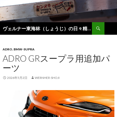
検
ヴェルナー東海林（しょうじ）の日々精進。
索
コ
ン
テ
ン
ADRO
,
BMW-SUPRA
ツ
ADRO GRスープラ用追加パ
へ
ーツ
ス
キ
ッ
2026年5月2日
WERNHER-SHOJI
プ