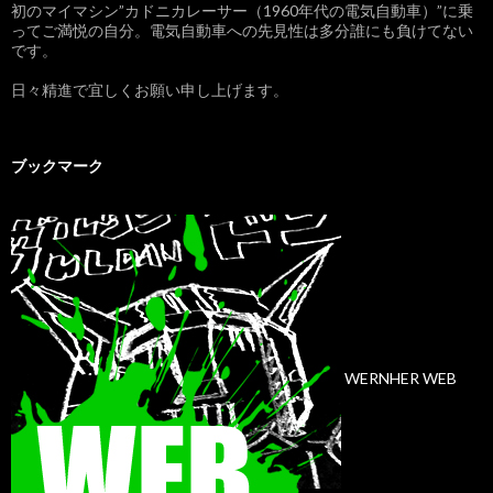
初のマイマシン”カドニカレーサー（1960年代の電気自動車）”に乗
ってご満悦の自分。電気自動車への先見性は多分誰にも負けてない
です。
日々精進で宜しくお願い申し上げます。
ブックマーク
WERNHER WEB