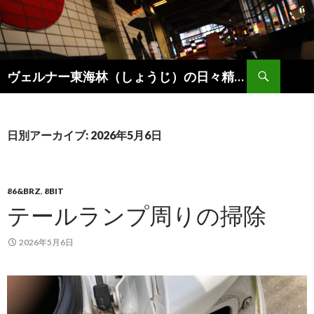
検
ヴェルナー東海林（しょうじ）の日々精進。
索
コ
ン
テ
ン
日別アーカイブ: 2026年5月6日
ツ
へ
ス
キ
86&BRZ
,
8BIT
ッ
テールランプ周りの掃除
プ
2026年5月6日