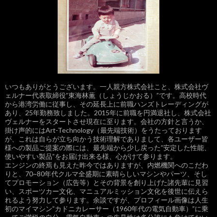
いつもありがとうございます。一人親方株式会社こと、株式会社ヴ
ェルナー代表取締役”東海林薫（しょうじかおる）”です。高校時代
から港湾労働に従事し、その延長上に前職ハンズトレーディングが
あり、25年勤務致しました。2015年に前職を円満退社し、株式会社
ヴェルナーをスタートさせ現在に至ります。会社の方針と言うか、
掛け声的にはArt-Technology（最先端技術）をうたっております
が、これは自らが立ち向かう技術理解でありまして、各ユーザー皆
様への製品ご提案の際には、最先端から少し戻った”安定した性能、
使いやすい製品”をお届け出来る様、心がけて参ります。
エンジンの終焉も見えた昨今ではありますが、内燃機関へのこだわ
りと、70~80年代クルマ全盛期に素晴らしいマシンやパーツ、そし
てプロモーション（広告等）とその背景を創り上げた諸先輩に見習
い、スポーツカー文化、マニュアルミッション文化を後世に伝えら
れるよう努力して参ります。余談ですが、プロフィール画像は人生
初のマイマシン”カドニカレーサー（1960年代の電気自動車）”に乗