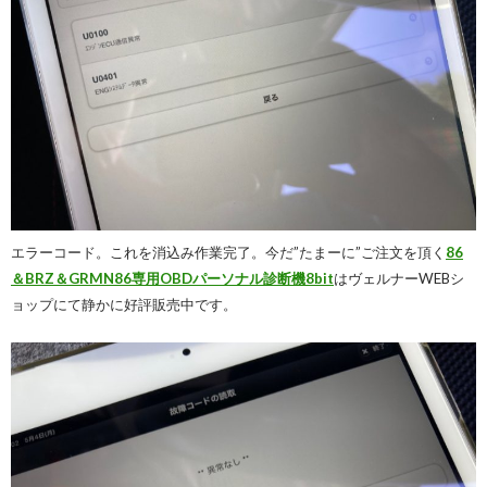
エラーコード。これを消込み作業完了。今だ”たまーに”ご注文を頂く
86
＆BRZ＆GRMN86専用OBDパーソナル診断機8bit
はヴェルナーWEBシ
ョップにて静かに好評販売中です。