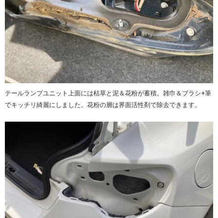
テールランプユニット上面には枯草と泥＆花粉が蓄積。雑巾＆ブラシ+筆
でキッチリ綺麗にしました。花粉の層は界面活性剤で除去できます。