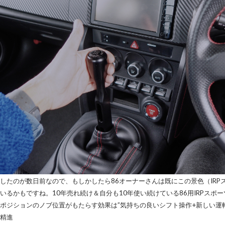
したのが数日前なので、もしかしたら86オーナーさんは既にこの景色（IRP
いるかもですね。10年売れ続け＆自分も10年使い続けている86用IRPス
ポジションのノブ位置がもたらす効果は”気持ちの良いシフト操作+新しい運
精進