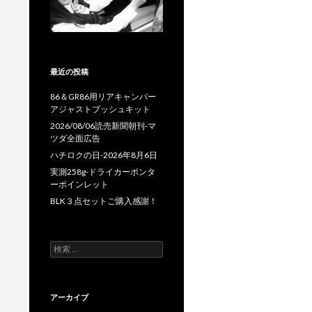
最近の投稿
86＆GR86用リアキャンバー
アジャストブッシュキット
2026/08/06読売新聞朝刊-マ
ツダ全面広告
ハチロクの日-2026年8月6日
実測258g-ドライカーボンタ
ーボインレット
BLK３点セットご購入感謝！
検
索
:
アーカイブ