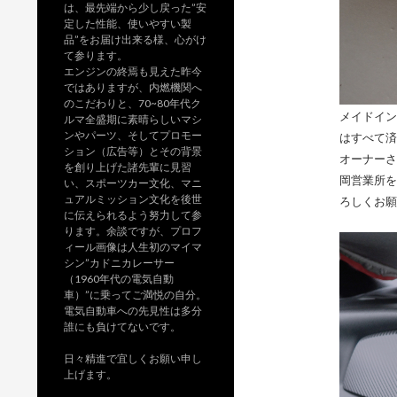
は、最先端から少し戻った”安
定した性能、使いやすい製
品”をお届け出来る様、心がけ
て参ります。
エンジンの終焉も見えた昨今
ではありますが、内燃機関へ
のこだわりと、70~80年代ク
メイドイン
ルマ全盛期に素晴らしいマシ
ンやパーツ、そしてプロモー
はすべて済
ション（広告等）とその背景
オーナーさ
を創り上げた諸先輩に見習
岡営業所を
い、スポーツカー文化、マニ
ュアルミッション文化を後世
ろしくお願
に伝えられるよう努力して参
ります。余談ですが、プロフ
ィール画像は人生初のマイマ
シン”カドニカレーサー
（1960年代の電気自動
車）”に乗ってご満悦の自分。
電気自動車への先見性は多分
誰にも負けてないです。
日々精進で宜しくお願い申し
上げます。