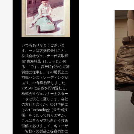
いつもありがとうございま
す。一人親方株式会社こと、
株式会社ヴェルナー代表取締
役”東海林薫（しょうじかお
る）”です。高校時代から港湾
労働に従事し、その延長上に
前職ハンズトレーディングが
あり、25年勤務致しました。
2015年に前職を円満退社し、
株式会社ヴェルナーをスター
トさせ現在に至ります。会社
の方針と言うか、掛け声的に
はArt-Technology（最先端技
術）をうたっておりますが、
これは自らが立ち向かう技術
理解でありまして、各ユーザ
ー皆様への製品ご提案の際に