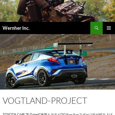
検
Wernher Inc.
索
コ
メインメ
ン
ニュー
テ
ン
ツ
へ
ス
キ
ッ
プ
VOGTLAND-PROJECT
TOYOTA C-HR “R-Tuned”米国トヨタとDGモータースポーツ社が組み上げ