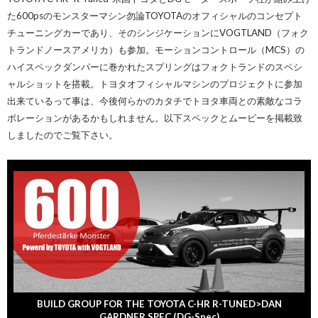
た600psのモンスターマシン
勿論TOYOTAのオフィシャルのコンセプト
チューニングカーであり、そのシンジケーションにVOGTLAND（フォク
トランドノースアメリカ）も参加。モーションコントロール（MCS）の
ハイスペックダンパーに巻かれたスプリングはフォクトランドのスペシ
ャルショットを搭載。トヨタオフィシャルマシンのプロジェクトに参加
出来ているって事は、今後何らかのカタチでトヨタ車両との素敵なコラ
ボレーションがあるかもしれません。以下スペックとムービーを掲載致
しましたのでご覧下さい。
BUILD GROUP FOR THE TOYOTA C-HR R-TUNED>DAN
GARDNER SPEC (DG-Spec)