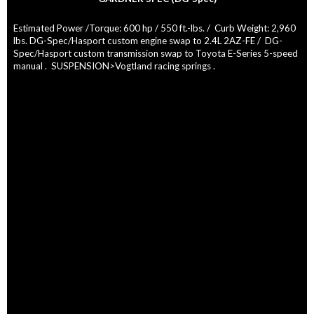
Estimated Power /Torque: 600 hp / 550 ft.-lbs. / Curb Weight: 2,960
lbs. DG-Spec/Hasport custom engine swap to 2.4L 2AZ-FE / DG-
Spec/Hasport custom transmission swap to Toyota E-Series 5-speed
manual . SUSPENSION>Vogtland racing springs .