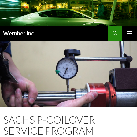
検
Wernher Inc.
索
コ
メインメ
ン
ニュー
テ
ン
ツ
へ
ス
キ
ッ
プ
SACHS P-COILOVER
SERVICE PROGRAM