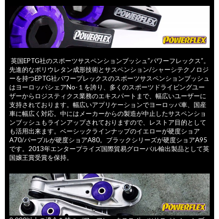
英国EPTG社のスポーツサスペンションブッシュ”パワーフレックス”。
先進的なポリウレタン成形技術とサスペンション/シャーシテクノロジ
ーを持つEPTG社パワープレックスのスポーツサスペンションブッシュ
はヨーロッパシェアNo-１を誇り、多くのスポーツドライビングユー
ザーからロジスティクス業務のエキスパートまで、幅広いユーザーに
支持されております。幅広いアプリケーションでヨーロッパ車、国産
車に幅広く対応。中にはメーカーからの製造が中止したサスペンショ
ンブッシュもラインアップされておりますので、レストア目的として
も活用出来ます。ベーシックラインナップのイエローが硬度ショア
A70/パープルが硬度ショアA80。ブラックシリーズが硬度ショアA95
です。2013年エンタープライズ国際貿易グローバル輸出製品として英
国嬢王賞受賞を保持。