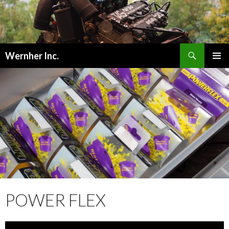
検
Wernher Inc.
索
コ
メインメ
ン
ニュー
テ
ン
ツ
へ
ス
キ
ッ
プ
POWER FLEX