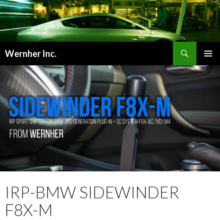
検
Wernher Inc.
索
コ
メインメ
ン
ニュー
テ
ン
ツ
へ
ス
キ
ッ
プ
IRP-BMW SIDEWINDER
F8X-M