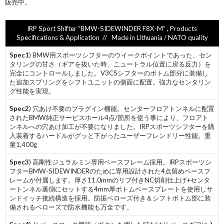
販売中。
IRP Sport Shifter “BMW-SIDEWINDER F8X-M” , Products
Specifications & Application // Made in Lithuania / NATO quality
Spec1
) BMW用スポーツシフターのウイークポイントであった、セン
タリングの甘さ（ギアを抜いた時、ニュートラル位置に戻る反力）を
完全にコントロールしました。V3CSシフターのボトム部分に装備し
た追加スプリングをシフトユニットの側面に配置。強力なセンタリン
グ性能を実現。
Spec2
) 穴あけ不要のプラグイン機能。センターフロアトンネルに配置
されたBMW純正サービスホール4点/箇所を使う事により、フロアト
ンネルへの穴あけ加工が不要になりました。IRPスポーツシフターを購
入装着するハードルがグッと下がったユーザーフレンドリー性能。重
量1,400g
Spec3
) 高剛性ジュラルミン専用ベースフレーム採用。IRPスポーツシ
フターBMW-SIDEWINDERのために専用設計された4点留めベースフ
レームが付属します。厚さ11.0mmのリブ付きNC切削仕上げ+センタ
ートンネル裏側にセットする4mm厚ボトムベースプレートを使用しサ
ンドイッチ接続構造を採用。防振ベローズ付き＆シフトボトム部に装
備されるベローズで防水機能も万全です。