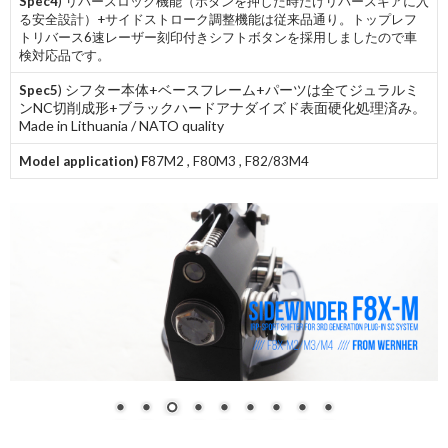
Spec4
) リバースロック機能（ボタンを押した時だけリバースギアに入
る安全設計）+サイドストローク調整機能は従来品通り。トップレフ
トリバース6速レーザー刻印付きシフトボタンを採用しましたので車
検対応品です。
シフター本体+ベースフレーム+パーツは全てジュラルミ
Spec5
)
ンNC切削成形+ブラックハードアナダイズド表面硬化処理済み。
Made in Lithuania / NATO quality
Model application) F
87M2 , F80M3 , F82/83M4