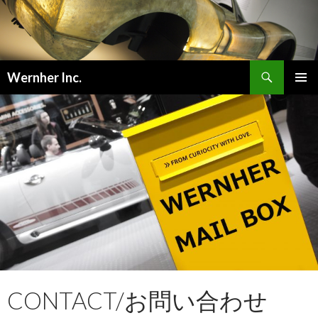
検
Wernher Inc.
索
コ
メインメ
ン
ニュー
テ
ン
ツ
へ
ス
キ
ッ
プ
CONTACT/お問い合わせ