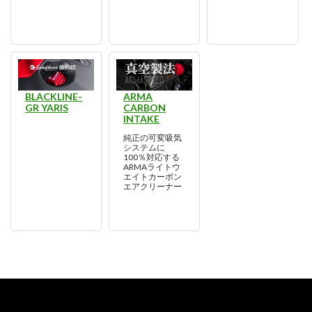
BLACKLINE-
ARMA
GR YARIS
CARBON
INTAKE
純正の可変吸気
システムに
100％対応する
ARMAライトウ
エイトカーボン
エアクリーナー