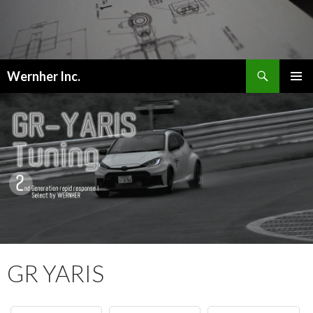
検
Wernher Inc.
索
コ
メインメ
ン
ニュー
テ
ン
ツ
へ
ス
キ
ッ
プ
GR YARIS