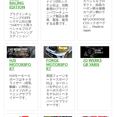
スペシャルプロ
ドイツDTEシス
RACING
ダクト。結晶カ
テム社は、自動
EDITION
ーボン柄＆綾織
車用のプラグイ
カーボン柄のラ
ンパワーチュー
プラグインチュ
ッピング
ニング製品を開
ーニングのDTE
kit”LOCKVOGE
発、製造、販売
システム社が放
L”(ロックボーゲ
する企業です。
つGRヤリス用ス
ル）。Made in
ペシャルプログ
Japan
ラム”レーシング
エディション”
HJS
FORGE
JQ WERKS
MOTORSPO
MOTORSPO
GR YARIS
RT
RT
HJSモータース
英国フォージモ
ポーツはキャタ
ータースポーツ
ライザー（排気
社は、ヨーロッ
触媒）に特化し
パを中心とした
たドイツのチュ
ターボスポーツ
ーニングサプラ
モデルのトータ
イヤーです。
ルチューニング
パーツサプライ
ヤーです。