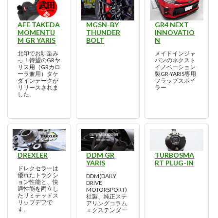
AFE TAKEDA
MGSN-BY
GR4 NEXT
MOMENTU
THUNDER
INNOVATIO
M GR YARIS
BOLT
N
北印でお馴染み
メイドインジャ
っ！待望のGRヤ
パンのネクスト
リス用（GRカロ
イノベーション
ーラ兼用）タケ
製GR-YARIS専用
ダインテークが
フラップスポイ
リリースされま
ラー
した。
DREXLER
DDM GR
TURBOSMA
YARIS
RT PLUG-IN
ドレクセラーは
優れたトラクシ
DDM(DAILY
ョン性能と、快
DRIVE
適性能を両立し
MOTORSPORT)
たリミテッドス
社製、純正ステ
リップデフで
アリングコラム
す。
エクステンダー