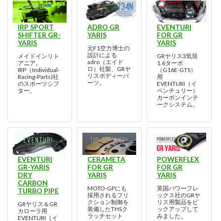
IRP SPORT
ADRO GR
EVENTURI
SHIFTER GR-
YARIS
FOR GR
YARIS
YARIS
元F1空力博士の
設計による
メイドインリト
GRヤリス3気筒
adro（エイド
アニア。
1.6ターボ
ロ）社製、GRヤ
IRP（Individual-
（G16E-GTS）
リスボディーパ
Racing-Parts)社
用
ーツ。
のスポーツシフ
EVENTURI（イ
ター。
ベンチュリー）
カーボンインテ
ークシステム。
EVENTURI
CERAMETA
POWERFLEX
GR-YARIS
FOR GR
FOR GR
DRY
YARIS
YARIS
CARBON
MOTO-GPにも
英国パワーフレ
TURBO PIPE
採用されるフリ
ックス社のGRヤ
クション制御を
リス用製品をピ
GRヤリス＆GR
装備したTHSク
ックアップして
カローラ用
ラッチセット
みました。
EVENTURI（イ