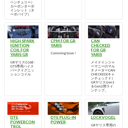
ベンチュリー）
カーボンターボ
インレット（タ
ーボパイプ）
HIGH SPARK
CPM FOR GR
CAN
IGNITION
YARIS
CHECKED
COIL FOR
FOR GR
Comming Soon !
YARIS GR
YARIS
GRヤリスG16E-
メイドインジャ
GTS専用ハイス
ーマニーのマル
パークイグニッ
チメーターCAN
ションコイル
CHECKED(キャ
ンチェックド）
GRヤリスGen1
＆Gen2用ライ
ンナップ。
DTE
DTE PLUG-IN
LOCKVOGEL
POWERCON
POWER
GRヤリス専用の
TROL