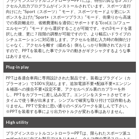
プラグインスロットルコントローラーPPTには、
特性の異なる3つのア
クセル入出力プログラムがインストールされています。スポーツ走行
向けにた ”Sport（スポーツ）” モード、スポーツモードより更にレス
ポンスを上げた”Sport+（スポーツプラス）”モード、街乗りから高速
での長距離走行、
省燃費運転を適切にサポートする”Eco(エコ/フュー
エルセーブ）”モード から選択することが可能です。その3モードを選
択した後、更に７段階の調整が可能ですので、より幅広いドライブの
シチュエーションに対応致します。アクセルを踏む入力時の制御だけ
じゃなく、アクセルを離す（緩める）側もしっかり制御されておりま
すので、PPTを装着した事でクルマの動きがギクシャクするような事
はありません。
Plug-in play
PPTは各適合車両に専用設計された製品です。装着はプラグイン（カ
プラーオン）で100％完結します。追加電源不要+配線不要+エンジン
＆補器への接合不要+設定不要。アクセルペダル裏のカプラーを外
し、PPTをカプラーに差し込み完了。エンジンをスタートさせてオン
タイムで使う事が出来ます。シンプルで確実な取り付けで誤作動もあ
りません。PPTで安全に思い通りのペダルワークを楽しんで下さい。
※PPTを装着する事により出力やトルクが変わる事はありません。
High utility
プラグインスロットルコントローラーPPTは、限られたスポーツ派ユ
ーザーだけに向てた製品ではありません。クルマ側の電子スロットル