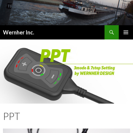
検
Wernher Inc.
索
コ
メインメ
ン
ニュー
テ
ン
ツ
へ
ス
キ
ッ
プ
PPT