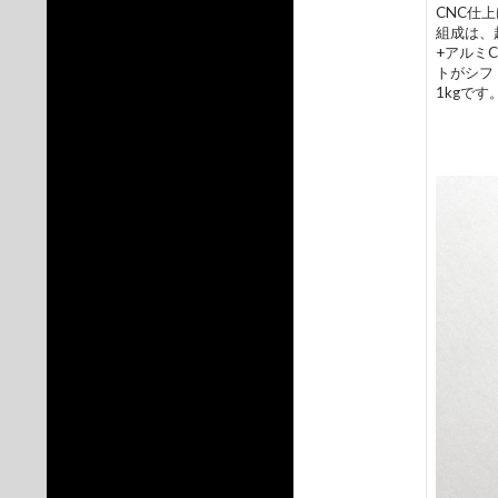
CNC仕
組成は、
+アルミ
トがシフ
1kgです。