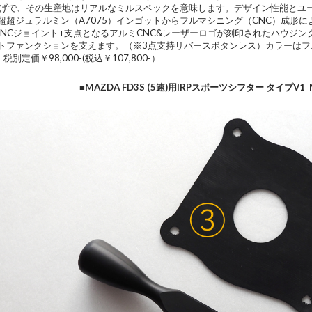
上げで、その生産地はリアルなミルスペックを意味します。デザイン性能とユー
超超ジュラルミン（A7075）インゴットからフルマシニング（CNC）成形
CNCジョイント+支点となるアルミCNC&レーザーロゴが刻印されたハウジング
トファンクションを支えます。（※3点支持リバースボタンレス）カラーはフ
税別定価￥98,000-(税込￥107,800-）
■MAZDA FD3S (5速)用IRPスポーツシフター タイプV1 Made