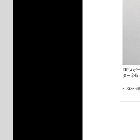
IRPス
ター②取
FD3S