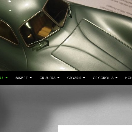
RS
86&BRZ
GR-SUPRA
GR YARIS
GR COROLLA
HON