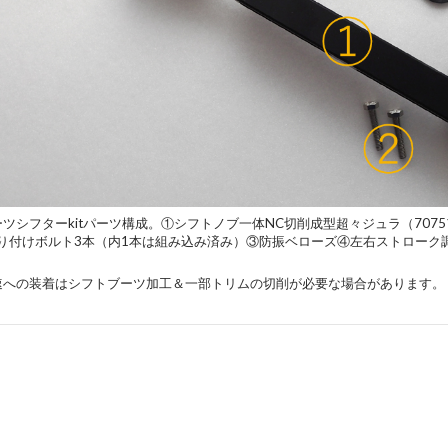
ポーツシフターkitパーツ構成。①シフトノブ一体NC切削成型超々ジュラ（70
り付けボルト3本（内1本は組み込み済み）③防振ベローズ④左右ストローク
-5速への装着はシフトブーツ加工＆一部トリムの切削が必要な場合があります。