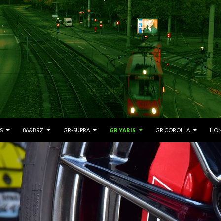
S
86&BRZ
GR-SUPRA
GR YARIS
GR COROLLA
HON