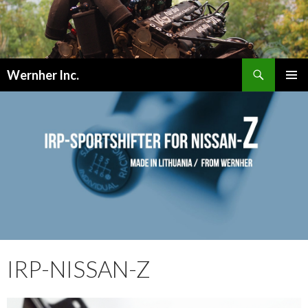
検
Wernher Inc.
索
コ
メインメ
ン
ニュー
テ
ン
ツ
へ
ス
キ
ッ
プ
IRP-NISSAN-Z