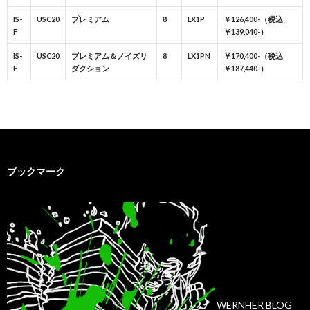
IS-
USC20
プレミアム
8
LX1P
￥126,400-（税込
F
￥139,040-）
IS-
USC20
プレミアム＆ノイズリ
8
LX1PN
￥170,400-（税込
F
ダクション
￥187,440-）
ブックマーク
WERNHER BLOG