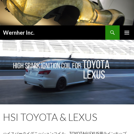
検
Wernher Inc.
索
コ
メインメ
ン
ニュー
テ
ン
ツ
へ
ス
キ
ッ
プ
HSI TOYOTA & LEXUS
ハイスパークイグニッションコイル、TOYOTA&LEXUS用ラインナップ