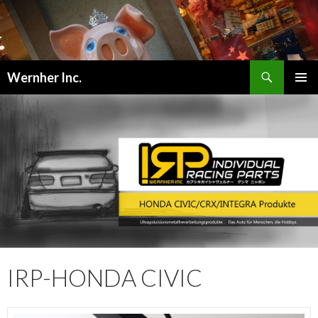
検
Wernher Inc.
索
コ
メインメ
ン
ニュー
テ
ン
ツ
へ
ス
キ
ッ
プ
IRP-HONDA CIVIC