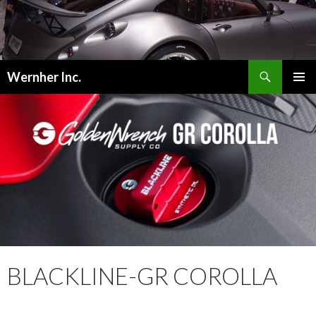
検
Wernher Inc.
索
コ
メインメ
ン
ニュー
テ
ン
ツ
へ
ス
キ
ッ
プ
BLACKLINE-GR COROLLA