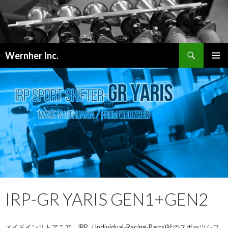
検
Wernher Inc.
索
コ
メインメ
ン
ニュー
テ
ン
ツ
へ
ス
キ
ッ
プ
IRP-GR YARIS GEN1+GEN2
メイドインリトアニア。IRP（Individual-Racing-Parts)社のスポーツシフ