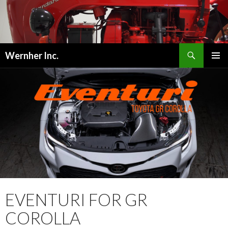
検
Wernher Inc.
索
コ
メインメ
ン
ニュー
テ
ン
ツ
へ
ス
キ
ッ
プ
EVENTURI FOR GR
COROLLA