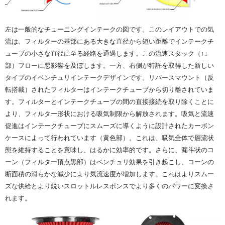
左は一般的なチューニングインテークの図です。このレイアウトでの気
流は、フィルターの基部にある大きな直径から短い距離でインテークチ
ューブの小さな直径に至る経路を通過します。この流速スタック（
↑↓
部）
フローに悪影響を及ぼします。一方、右側が
特許を取得した新しい
タイプのイベンチュリインテークデザインです。リバースマウント（反
転搭載）されたフィルターは
インテークチューブから切り離されていま
す。
フィルターとインテークチューブの間の直接接続を取り除くことに
より、フィルター形状における吸気制限から解放されます。吸気と流速
促進は
インテークチューブにスムーズに導くように設計されたカーボン
ケースによって行われています（黄色部）。
これは、吸気全体で層流状
態を維持することを意味し、はるかに効率的です。さらに、漏斗状のコ
ーン（フィルター頂点黒部）はベンチュリ効果を引き起こし、コーンの
断面積の滑らかな減少により気流速度が増加します。これはよりスムー
ズな供給とより鋭いスロットルレスポンスでより多くのパワーに変換さ
れます。