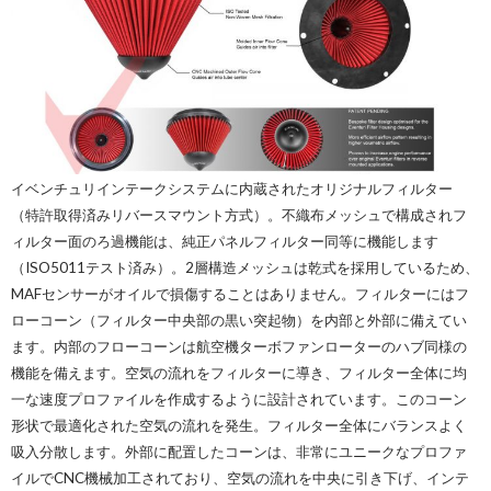
イベンチュリインテークシステムに内蔵されたオリジナルフィルター
（特許取得済みリバースマウント方式）。不織布メッシュで構成されフ
ィルター面のろ過機能は、純正パネルフィルター同等に機能します
（ISO5011テスト済み）。2層構造メッシュは乾式を採用しているため、
MAFセンサーがオイルで損傷することはありません。フィルターにはフ
ローコーン（フィルター中央部の黒い突起物）を内部と外部に備えてい
ます。内部のフローコーンは航空機ターボファンローターのハブ同様の
機能を備えます。空気の流れをフィルターに導き、フィルター全体に均
一な速度プロファイルを作成するように設計されています。このコーン
形状で最適化された空気の流れを発生。フィルター全体にバランスよく
吸入分散します。
外部に配置したコーンは、非常にユニークなプロファ
イルでCNC機械加工されており、空気の流れを中央に引き下げ、インテ