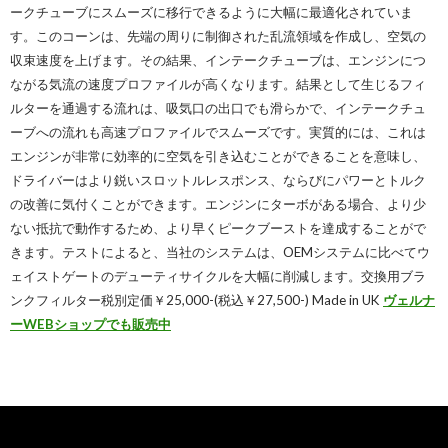
ークチューブにスムーズに移行できるように大幅に最適化されていま
す。このコーンは、先端の周りに制御された乱流領域を作成し、空気の
収束速度を上げます。その結果、インテークチューブは、エンジンにつ
ながる気流の速度プロファイルが高くなります。
結果として生じるフィ
ルターを通過する流れは、吸気口の出口でも滑らかで、インテークチュ
ーブへの流れも高速プロファイルでスムーズです。実質的には、これは
エンジンが非常に効率的に空気を引き込むことができることを意味し、
ドライバーはより鋭いスロットルレスポンス、ならびにパワーとトルク
の改善に気付くことができます。エンジンにターボがある場合、より少
ない抵抗で動作するため、より早くピークブーストを達成することがで
きます。テストによると、当社のシステムは、OEMシステムに比べてウ
ェイストゲートのデューティサイクルを大幅に削減します。交換用ブラ
ンクフィルター税別定価￥25,000-(税込￥27,500-) Made in UK
ヴェルナ
ーWEBショップでも販売中