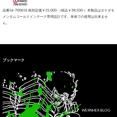
品番56-70065S 税別定価￥35,000-（税込￥38,500-）本製品はタケダモ
メンタムコールドインテーク専用設計です。単体での使用は出来ませ
ん。
ブックマーク
WERNHER BLOG