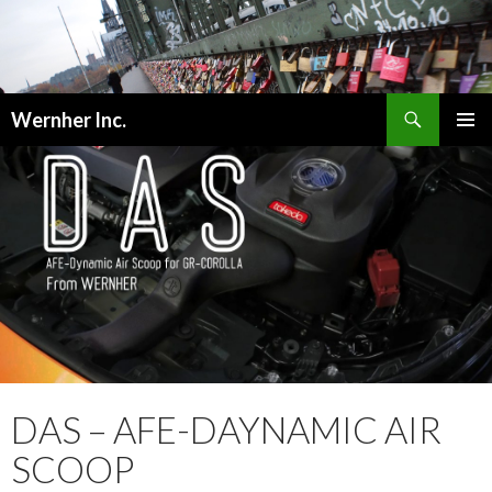
検
Wernher Inc.
索
コ
メインメ
ン
ニュー
テ
ン
ツ
へ
ス
キ
ッ
プ
DAS – AFE-DAYNAMIC AIR
SCOOP