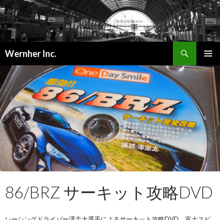
検
Wernher Inc.
索
コ
メインメ
ン
ニュー
テ
ン
ツ
へ
ス
キ
ッ
プ
86/BRZ サーキット攻略DVD
レーシングドライバー澤圭太選手によるサーキット攻略DVD。
富士スピ