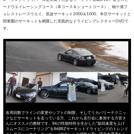
ードウエイレーシングコース（本コース＆ショートコース）、袖ケ浦フ
ォレストレースウエイ、筑波サーキット2000＆1000、本庄サーキットと
関東圏のサーキットを網羅した実践的なドライビングレクチャーDVDで
す。
各周回数でラインの変更やシフトの制限、そしてリカバリーテクニッ
クなどサーキットを走っている方、これから走行会に参加する方皆さ
んにオススメの教材です。86の性能特性を生かした”旋回速度を上げ
スムースにコーナリング”を86BRZサーキットドライビングのトレンド