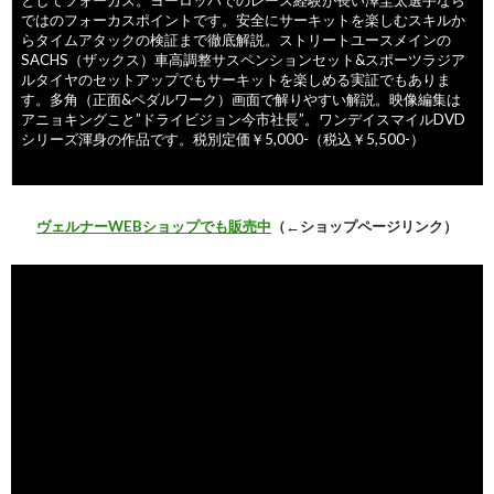
としてフォーカス。ヨーロッパでのレース経験が長い澤圭太選手なら
ではのフォーカスポイントです。安全にサーキットを楽しむスキルか
らタイムアタックの検証まで徹底解説。ストリートユースメインの
SACHS（ザックス）車高調整サスペンションセット&スポーツラジア
ルタイヤのセットアップでもサーキットを楽しめる実証でもありま
す。多角（正面&ペダルワーク）画面で解りやすい解説。映像編集は
アニョキングこと”ドライビジョン今市社長”。ワンデイスマイルDVD
シリーズ渾身の作品です。税別定価￥5,000-（税込￥5,500-）
ヴェルナーWEBショップでも販売中
（←ショップページリンク）